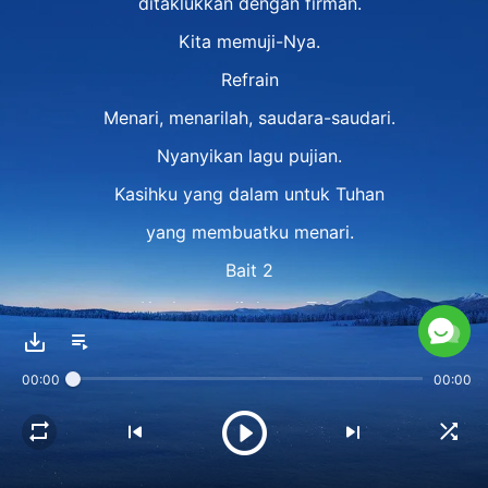
ditaklukkan dengan firman.
Kita memuji-Nya.
Refrain
Menari, menarilah, saudara-saudari.
Nyanyikan lagu pujian.
Kasihku yang dalam untuk Tuhan
yang membuatku menari.
Bait 2
Ku datang di depan Tuhan,
makan, minum, nikmati firman-Nya.
00:00
00:00
Ku t'rima penghakiman, ku sedang ditahirkan,
bahagia hidup s'perti manusia s'jati.
Penghakiman ialah kasih-Nya,