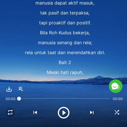
manusia dapat aktif masuk,
tak pasif dan terpaksa,
tapi proaktif dan positif.
Bila Roh Kudus bekerja,
manusia senang dan rela;
rela untuk taat dan merendahkan diri.
Bait 2
Meski hati rapuh,
m'reka bekerja sama, rela mend'rita.
Taat, tak ternoda oleh
00:00
00:00
pikiran dan hasrat manusia.
Bila manusia alami karya Roh Kudus,
hati mereka jadi kudus.