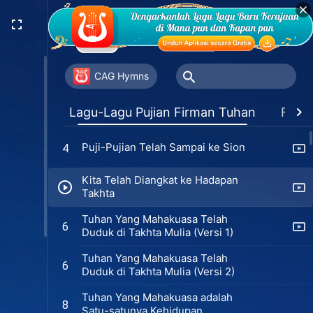
Kidung Kerajaan (I) Kerajaan Telah
1
Turun Ke Bumi
Kidung Kerajaan (II) Tuhan Datang,
2
Tuhan adalah Raja
CAG Hymns
Kidung Kerajaan (III) Semua Umat
3
Lagu-Lagu Pujian Firman Tuhan
Favor
Tuhan, Bersorak Sukacita
Puji-Pujian Telah Sampai ke Sion
4
Kita Telah Diangkat ke Hadapan
Takhta
Tuhan Yang Mahakuasa Telah
6
Duduk di Takhta Mulia (Versi 1)
Tuhan Yang Mahakuasa Telah
6
Duduk di Takhta Mulia (Versi 2)
Tuhan Yang Mahakuasa adalah
8
Satu-satunya Kehidupan