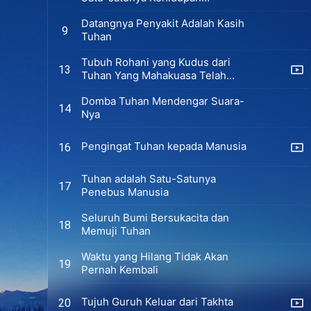
Kebangkitan Kekal
Datangnya Penyakit Adalah Kasih
9
Tuhan
Tubuh Rohani yang Kudus dari
13
Tuhan Yang Mahakuasa Telah
Tampak
Domba Tuhan Mendengar Suara-
14
Nya
Pengingat Tuhan kepada Manusia
16
Tuhan adalah Satu-Satunya
17
Penebus Manusia
Seluruh Bumi Bersukacita dan
18
Memuji Tuhan
Waktu yang Hilang Tidak Akan
19
Pernah Kembali
Tujuh Guruh Keluar dari Takhta
20