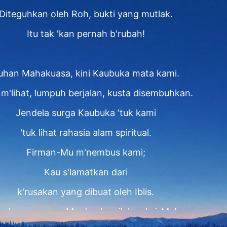
Diteguhkan oleh Roh, bukti yang mutlak.
Itu tak 'kan pernah b'rubah!
uhan Mahakuasa, kini Kaubuka mata kami.
 m'lihat, lumpuh berjalan, kusta disembuhkan.
Jendela surga Kaubuka 'tuk kami
'tuk lihat rahasia alam spiritual.
Firman-Mu m'nembus kami;
Kau s'lamatkan dari
k'rusakan yang dibuat oleh Iblis.
tu karya agung-Mu dan kamilah saksi-Mu!