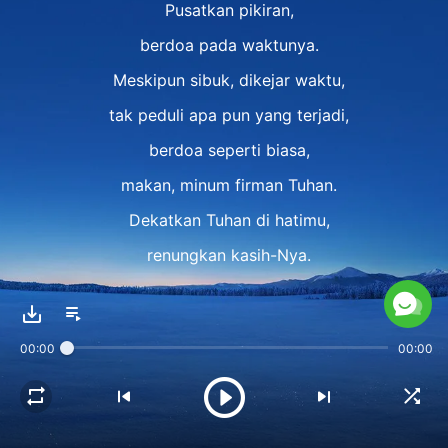
Pusatkan pikiran,
berdoa pada waktunya.
Meskipun sibuk, dikejar waktu,
tak peduli apa pun yang terjadi,
berdoa seperti biasa,
makan, minum firman Tuhan.
Dekatkan Tuhan di hatimu,
renungkan kasih-Nya.
Renungkan firman-Nya,
tanpa ada gangguan.
00:00
00:00
Tenangkan hati di hadapan Tuhan
adalah langkah terpenting
'tuk masuk ke dalam firman Tuhan.