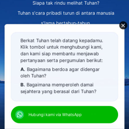
Siapa tak rindu melihat Tuhan?
Tuhan s'cara pribadi turun di antara manusia
s'lama bertahun-tahun,
tapi manusia tak pernah menyadarinya.
Berkat Tuhan telah datang kepadamu.
S'karang Tuhan s'ndiri m'nampakkan diri,
Klik tombol untuk menghubungi kami,
nyatakan identitas-Nya pada publik,
dan kami siap membantu menjawab
pertanyaan serta pergumulan berikut:
bagaimana ini
A.
Bagaimana berdoa agar didengar
tak membuat hati orang bersukacita?
oleh Tuhan?
Dulu Tuhan pernah berbagi suka dan duka,
B.
Bagaimana memperoleh damai
sejahtera yang berasal dari Tuhan?
serta pernah berpisah dan bertemu kembali
C.
Saya memiliki permohonan doa.
00:00
00:00
dengan manusia,
D.
Belajar firman Tuhan dan semakin
s'karang Dia bersatu kembali dengan manusia,
Hubungi kami via WhatsApp
dekat kepada Tuhan.
dan berbagi kisah tentang masa
E.
Bagaimana menyambut kedatangan