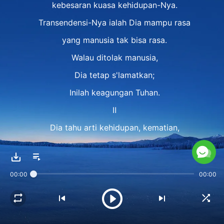
kebesaran kuasa kehidupan-Nya.
Transendensi-Nya ialah Dia mampu rasa
yang manusia tak bisa rasa.
Walau ditolak manusia,
Dia tetap s'lamatkan;
Inilah keagungan Tuhan.
Ⅱ
Dia tahu arti kehidupan, kematian,
dan hukum kehidupan.
Dialah dasar kehidupan.
00:00
00:00
Dia Penebus Agung,
bangkitkan manusia lagi.
Hati bahagia Dia buat m'rana,