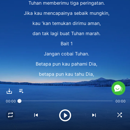
Tuhan memberimu tiga peringatan.
Jika kau mencapainya sebaik mungkin,
kau 'kan temukan dirimu aman,
dan tak lagi buat Tuhan marah.
Bait 1
Jangan cobai Tuhan.
Betapa pun kau pahami Dia,
betapa pun kau tahu Dia,
jangan cobai Tuhan.
Refrain
00:00
00:00
Kini kau tahu watak, milik, dan siapa Tuhan.
Apa kau tahu cara memperlakukan-Nya?
Tuhan memberimu tiga peringatan.