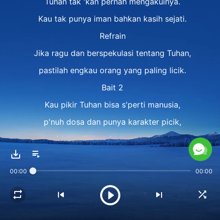
Tuhan tak 'kan pernah mengakuinya.
Kau tak punya iman bahkan kasih sejati.
Refrain
Jika ragu dan berspekulasi tentang Tuhan,
pastilah engkau orang yang paling licik.
Bait 2
Kau pikir Tuhan bisa s'perti manusia,
p'nuh dosa dan punya karakter picik,
tidak adil dan tidak masuk akal,
licik dan sadis, menyukai kejahatan.
00:00
00:00
Bukankah yang percaya ini,
tak mengenal Tuhan?
Itu sama saja dengan dosa!