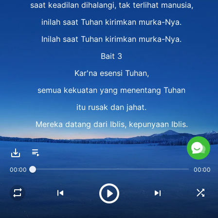
saat keadilan dihalangi, tak terlihat manusia,
inilah saat Tuhan kirimkan murka-Nya.
Inilah saat Tuhan kirimkan murka-Nya.
Bait 3
Kar'na esensi Tuhan,
semua kekuatan yang menentang Tuhan
itu rusak dan jahat.
Mereka datang dari Iblis, kepunyaan Iblis.
Kar'na Tuhan itu adil, t'rang, dan kudus,
maka yang rusak, jahat, kepunyaan Iblis,
00:00
00:00
semua 'kan lenyap.
Ini 'kan terjadi saat Tuhan kirim murka-Nya.
Ini 'kan terjadi saat Tuhan kirim murka-Nya.