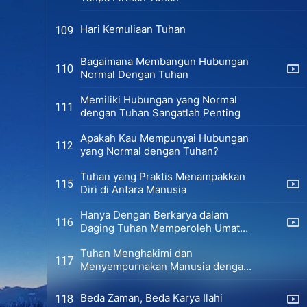
Hari Kemuliaan Tuhan
109
Bagaimana Membangun Hubungan
110
Normal Dengan Tuhan
Memiliki Hubungan yang Normal
111
dengan Tuhan Sangatlah Penting
Apakah Kau Mempunyai Hubungan
112
yang Normal dengan Tuhan?
Tuhan yang Praktis Menampakkan
115
Diri di Antara Manusia
Hanya Dengan Berkarya dalam
116
Daging Tuhan Memperoleh Umat
Manusia
Tuhan Menghakimi dan
117
Menyempurnakan Manusia dengan
Firman-Nya di Akhir Zaman
Beda Zaman, Beda Karya Ilahi
118