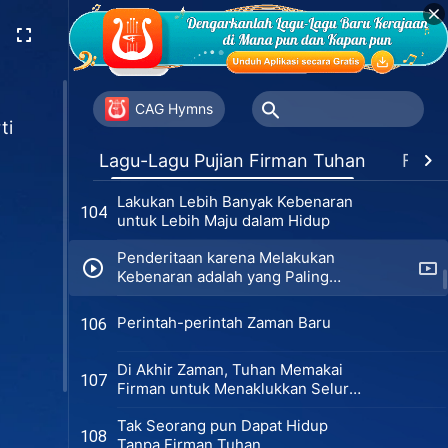
Orang-orang yang Didapat Tuhan
100
Telah Memiliki kenyataan
Percayalah Tuhan Pasti Mampu
102
Melengkapi Manusia
CAG Hymns
ti
Realitas Datang Hanya dengan
103
Lagu-Lagu Pujian Firman Tuhan
Favor
Melakukan Firman Tuhan
Lakukan Lebih Banyak Kebenaran
104
untuk Lebih Maju dalam Hidup
Penderitaan karena Melakukan
Kebenaran adalah yang Paling
Berarti
Perintah-perintah Zaman Baru
106
Di Akhir Zaman, Tuhan Memakai
107
Firman untuk Menaklukkan Seluruh
Alam Semesta
Tak Seorang pun Dapat Hidup
108
Tanpa Firman Tuhan