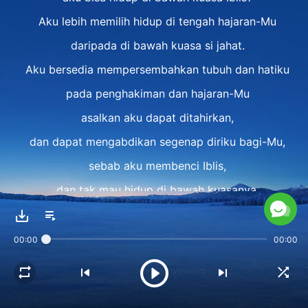
Aku lebih memilih hidup di tengah hajaran-Mu
daripada di bawah kuasa si jahat.
Aku bersedia mempersembahkan tubuh dan hatiku
pada penghakiman dan hajaran-Mu
asalkan aku dapat ditahirkan,
dan dapat mengabdikan segenap diriku bagi-Mu,
sebab aku membenci Iblis,
dan tak mau hidup di bawah kuasanya.
Melalui penghakiman-Mu terhadapku,
Engkau mengungkapkan watak-Mu yang benar;
00:00
00:00
aku sepenuhnya bersedia,
dan tak miliki sedikit pun keluhan.