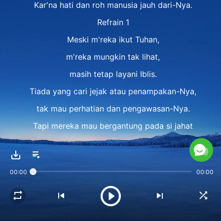
Kar'na hati dan roh manusia jauh dari-Nya.
Refrain 1
Meski m'reka ikut Tuhan,
m'reka mungkin tak lihat,
masih tetap layani Iblis.
Tiada yang cari jejak atau penampakan-Nya,
tak mau perhatian dan pengawasan-Nya.
Tapi mereka mau bergantung pada si jahat
berkompromi dengan dunia.
Hati dan rohnya jatuh ke tangan Setan,
00:00
00:00
dan menjadi santapan Iblis.
M'reka jadi santapan Iblis.
Bait 2