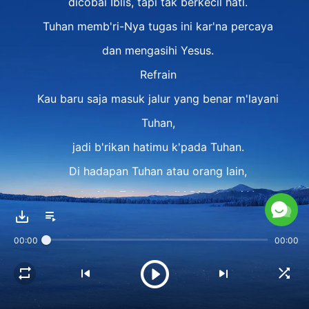
dicobai Iblis, tapi tak berkecil hati.
Tuhan memb'ri-Nya tugas ini kar'na percaya
dan mengasihi Yesus.
Refrain
Kau baru saja masuk jalur yang benar m'layani
Tuhan,
jadi b'rikan hatimu k'pada Tuhan.
Di hadapan Tuhan atau orang lain,
arahkan hati ke Tuhan, kasihi Dia s'perti Yesus.
Dengan b'gitu, Tuhan 'kan sempurnakanmu,
00:00
00:00
agar kau jadi hamba yang berkenan di hati-Nya.
Bait 2
Jika kau tak b'rikan hatimu,