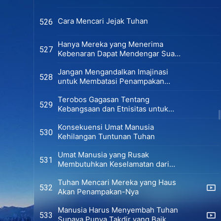
Cara Mencari Jejak Tuhan
526
Hanya Mereka yang Menerima
527
Kebenaran Dapat Mendengar Suara
Tuhan
Jangan Mengandalkan Imajinasi
528
untuk Membatasi Penampakan
Tuhan
Terobos Gagasan Tentang
529
Kebangsaan dan Etnisitas untuk
Mencari Penampakan Tuhan
Konsekuensi Umat Manusia
530
Kehilangan Tuntunan Tuhan
Umat Manusia yang Rusak
531
Membutuhkan Keselamatan dari
Tuhan
Tuhan Mencari Mereka yang Haus
532
Akan Penampakan-Nya
Manusia Harus Menyembah Tuhan
533
Supaya Punya Takdir yang Baik