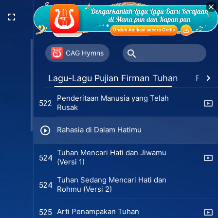
Tiada yang Mengerti Niat Tuhan
519
yang Tekun untuk Menyelamatkan
Manusia
Untuk Hidup Manusia, Tuhan
520
Menanggung Semua Penderitaan
CAG Hymns
Tuhan Meratapi Masa Depan Umat
521
Lagu-Lagu Pujian Firman Tuhan
Favor
Manusia
Penderitaan Manusia yang Telah
522
Rusak
Rahasia di Dalam Hatimu
Tuhan Mencari Hati dan Jiwamu
524
(Versi 1)
Tuhan Sedang Mencari Hati dan
524
Rohmu (Versi 2)
Arti Penampakan Tuhan
525