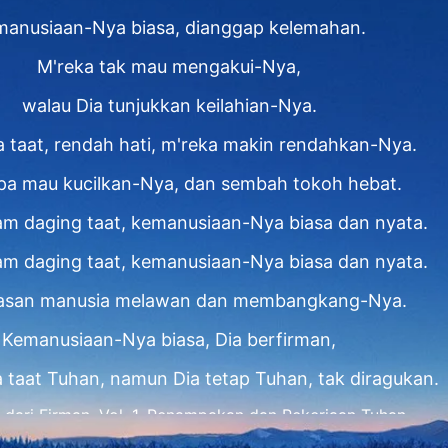
manusiaan-Nya biasa, dianggap kelemahan.
M'reka tak mau mengakui-Nya,
walau Dia tunjukkan keilahian-Nya.
a taat, rendah hati, m'reka makin rendahkan-Nya.
pa mau kucilkan-Nya, dan sembah tokoh hebat.
am daging taat, kemanusiaan-Nya biasa dan nyata.
am daging taat, kemanusiaan-Nya biasa dan nyata.
alasan manusia melawan dan membangkang-Nya.
Kemanusiaan-Nya biasa, Dia berfirman,
taat Tuhan, namun Dia tetap Tuhan, tak diragukan.
 dari Firman, Vol. 1, Penampakan dan Pekerjaan Tuhan,