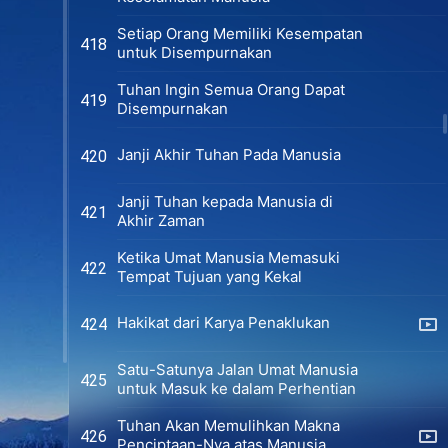
Setiap Orang Memiliki Kesempatan
418
untuk Disempurnakan
Tuhan Ingin Semua Orang Dapat
419
Disempurnakan
Janji Akhir Tuhan Pada Manusia
420
Janji Tuhan kepada Manusia di
421
Akhir Zaman
Ketika Umat Manusia Memasuki
422
Tempat Tujuan yang Kekal
Hakikat dari Karya Penaklukan
424
Satu-Satunya Jalan Umat Manusia
425
untuk Masuk ke dalam Perhentian
Tuhan Akan Memulihkan Makna
426
Penciptaan-Nya atas Manusia