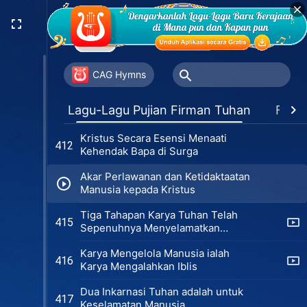
Melihat Penampakan Tuhan? (Versi
Dapatkah Mereka yang Tidak
1)
408
Menerima Pekerjaan Baru Roh
Kudus Melihat Penampakan Tuhan?
Pengikut Tuhan yang Tulus Dapat
(Versi 2)
409
Tetap Teguh dalam Ujian
CAG Hymns
Karya Tuhan dalam Daging dan
411
Lagu-Lagu Pujian Firman Tuhan
Favor
dalam Roh Punya Hakikat yang
Sama
Kristus Secara Esensi Menaati
412
Kehendak Bapa di Surga
Akar Perlawanan dan Ketidaktaatan
Manusia kepada Kristus
Tiga Tahapan Karya Tuhan Telah
415
Sepenuhnya Menyelamatkan
Manusia
Karya Mengelola Manusia ialah
416
Karya Mengalahkan Iblis
Dua Inkarnasi Tuhan adalah untuk
417
Keselamatan Manusia