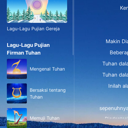
Ke
Lagu-Lagu Pujian Gereja
Makin Di
Lagu-Lagu Pujian
Bebera
Firman Tuhan
Tuhan dal
Mengenal Tuhan
Tuhan dal
Inilah 
Bersaksi tentang
Tuhan
sepenuhnya 
Memuji Tuhan
Diadaptasi