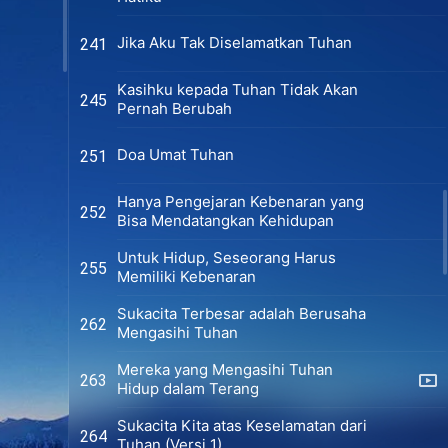
Jika Aku Tak Diselamatkan Tuhan
241
Kasihku kepada Tuhan Tidak Akan
245
Pernah Berubah
Doa Umat Tuhan
251
Hanya Pengejaran Kebenaran yang
252
Bisa Mendatangkan Kehidupan
Untuk Hidup, Seseorang Harus
255
Memiliki Kebenaran
Sukacita Terbesar adalah Berusaha
262
Mengasihi Tuhan
Mereka yang Mengasihi Tuhan
263
Hidup dalam Terang
Sukacita Kita atas Keselamatan dari
264
Tuhan (Versi 1)