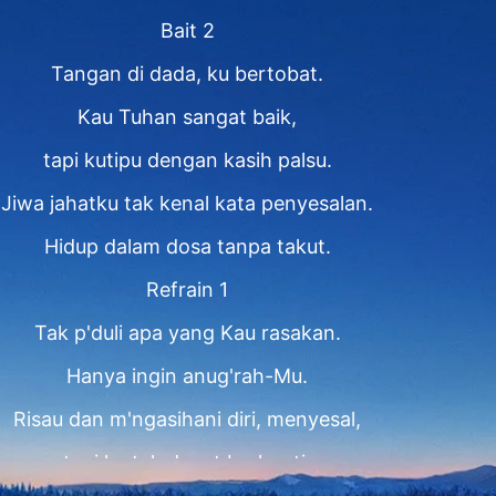
Bait 2
Tangan di dada, ku bertobat.
Kau Tuhan sangat baik,
tapi kutipu dengan kasih palsu.
Jiwa jahatku tak kenal kata penyesalan.
Hidup dalam dosa tanpa takut.
Refrain 1
Tak p'duli apa yang Kau rasakan.
Hanya ingin anug'rah-Mu.
Risau dan m'ngasihani diri, menyesal,
tapi ku tak dapat berhenti.