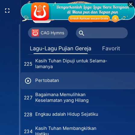
Mencari Sahabat Karib
217
Kita adalah Saksi-saksi bagi Kristus
220
Akhir Zaman
CAG Hymns
Tuhan Ada dalam Hatiku
224
Lagu-Lagu Pujian Gereja
Favorit
Kasih Tuhan Dipuji untuk Selama-
225
lamanya
Pertobatan
Bagaimana Memulihkan
227
Keselamatan yang Hilang
Engkau adalah Hidup Sejatiku
228
Kasih Tuhan Membangkitkan
234
Hatiku