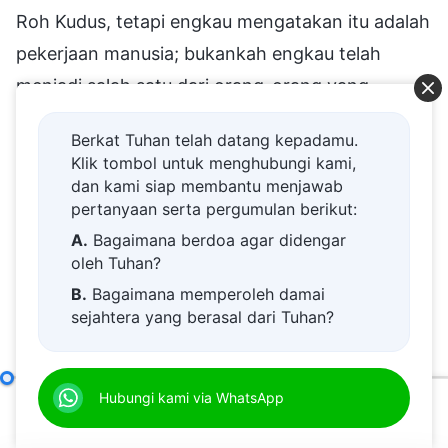
Roh Kudus, tetapi engkau mengatakan itu adalah
pekerjaan manusia; bukankah engkau telah
menjadi salah satu dari orang-orang yang
menghujat pekerjaan Roh Kudus? Dalam hal ini,
Berkat Tuhan telah datang kepadamu.
bukankah engkau telah menentang Tuhan
Klik tombol untuk menghubungi kami,
karena engkau tidak mampu membedakan?
dan kami siap membantu menjawab
pertanyaan serta pergumulan berikut:
Mungkin suatu hari nanti akan muncul beberapa
A.
Bagaimana berdoa agar didengar
orang bodoh yang mengatakan bahwa "ini
oleh Tuhan?
adalah pekerjaan roh jahat," dan ketika
B.
Bagaimana memperoleh damai
mendengar kata-kata ini, engkau menjadi
sejahtera yang berasal dari Tuhan?
bingung, dan sekali lagi, engkau akan terikat oleh
C.
Saya memiliki permohonan doa.
perkataan orang lain. Setiap kali seseorang
D.
Belajar firman Tuhan dan semakin
Hanya Orang yang Mengenal Tuhan dan Pekerjaan-Nya yang Dapat Memuaskan Tuhan
Hubungi kami via WhatsApp
dekat kepada Tuhan.
menimbulkan kekacauan, engkau tidak mampu
00:00
40:54
E.
Bagaimana menyambut kedatangan
mempertahankan pendirianmu, dan ini semua