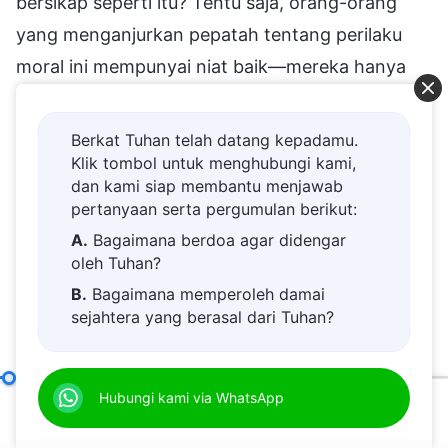
Berkat Tuhan telah datang kepadamu.
Klik tombol untuk menghubungi kami,
dan kami siap membantu menjawab
pertanyaan serta pergumulan berikut:
A.
Bagaimana berdoa agar didengar
oleh Tuhan?
B.
Bagaimana memperoleh damai
sejahtera yang berasal dari Tuhan?
C.
Saya memiliki permohonan doa.
D.
Belajar firman Tuhan dan semakin
Apa yang Dimaksud dengan Mengejar Kebenaran (7)
Hubungi kami via WhatsApp
Bag
dekat kepada Tuhan.
00:20
01:01:58
E.
Bagaimana menyambut kedatangan