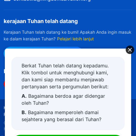
kerajaan Tuhan telah datang
Kerajaan Tuhan telah datang ke bumi! Apakah Anda ingin masuk
ke dalam kerajaan Tuhan?
Pelajari lebih lanjut
Hubungi kami via WhatsApp
Berkat Tuhan telah datang kepadamu.
Ikuti Kami
Klik tombol untuk menghubungi kami,
dan kami siap membantu menjawab
pertanyaan serta pergumulan berikut:
A.
Bagaimana berdoa agar didengar
oleh Tuhan?
Ketentuan Penggunaan
Kebijakan Privasi
B.
Bagaimana memperoleh damai
Penghargaan
Kebijakan Cookie
sejahtera yang berasal dari Tuhan?
Copyright © 2026
Gereja Tuhan Yang Mahakuasa.
C.
Saya memiliki permohonan doa.
Hak Cipta Dilindungi Undang-Undang.