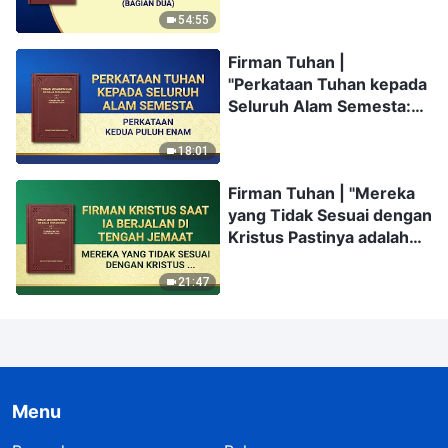
Sesuatu (II)" (Bagian Dua)
54:55
Firman Tuhan |
"Perkataan Tuhan kepada
Seluruh Alam Semesta:
Perkataan Kedua Puluh
Enam"
18:01
Firman Tuhan | "Mereka
yang Tidak Sesuai dengan
Kristus Pastinya adalah
Lawan Tuhan"
21:47
Menu