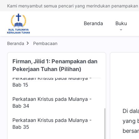
Bab 1
Kami menyambut semua pencari yang merindukan penampakan 
Perkataan Kristus pada Mulanya -
Bab 2
Beranda
Buku
Perkataan Kristus pada Mulanya -
Bab 3
Beranda
Pembacaan
Perkataan Kristus pada Mulanya -
Firman, Jilid 1: Penampakan dan
Bab 5
Pekerjaan Tuhan (Pilihan)
Perkataan Kristus pada Mulanya -
Bab 15
Perkataan Kristus pada Mulanya -
Bab 34
Di da
Perkataan Kristus pada Mulanya -
yang 
Bab 35
bersa