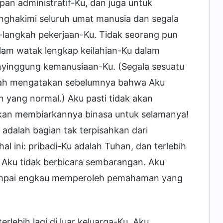
pan administratif-Ku, dan juga untuk
ghakimi seluruh umat manusia dan segala
h-langkah pekerjaan-Ku. Tidak seorang pun
lam watak lengkap keilahian-Ku dalam
nyinggung kemanusiaan-Ku. (Segala sesuatu
telah mengatakan sebelumnya bahwa Aku
 yang normal.) Aku pasti tidak akan
kan membiarkannya binasa untuk selamanya!
i adalah bagian tak terpisahkan dari
l ini: pribadi-Ku adalah Tuhan, dan terlebih
g! Aku tidak berbicara sembarangan. Aku
ampai engkau memperoleh pemahaman yang
erlebih lagi di luar keluarga-Ku, Aku