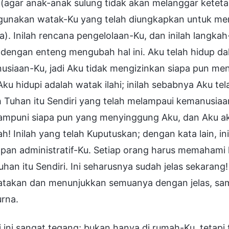
i (agar anak-anak sulung tidak akan melanggar keteta
unakan watak-Ku yang telah diungkapkan untuk men
). Inilah rencana pengelolaan-Ku, dan inilah langka
 dengan enteng mengubah hal ini. Aku telah hidup da
usiaan-Ku, jadi Aku tidak mengizinkan siapa pun me
Aku hidupi adalah watak ilahi; inilah sebabnya Aku 
 Tuhan itu Sendiri yang telah melampaui kemanusiaan
mpuni siapa pun yang menyinggung Aku, dan Aku a
ah! Inilah yang telah Kuputuskan; dengan kata lain, in
pan administratif-Ku. Setiap orang harus memahami ha
Tuhan itu Sendiri. Ini seharusnya sudah jelas sekaran
takan dan menunjukkan semuanya dengan jelas, s
rna.
i ini sangat tegang; bukan hanya di rumah-Ku, tetapi t