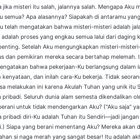
 jika misteri itu salah, jalannya salah. Mengapa Ak
u semua? Apa alasannya? Siapakah di antaramu yang
ku telah mengatakan bahwa misteri-misteri adalah ja
ni adalah proses yang engkau semua lalui dari daging 
penting. Setelah Aku mengungkapkan misteri-misteri
us dan pemikiran mereka secara bertahap melemah. In
engatakan bahwa pekerjaan-Ku berlangsung dalam lan
 kenyataan, dan inilah cara-Ku bekerja. Tidak seora
sa melakukan ini karena Akulah Tuhan yang unik itu S
 pribadi. Seluruh dunia alam semesta dikendalikan ole
erani untuk tidak mendengarkan Aku? ("Aku saja" ya
a pribadi diri-Ku adalah Tuhan itu Sendiri—jadi jan
ri.) Siapa yang berani menentang Aku? Mereka akan 
han si naga merah yang sangat besar! Itu adalah akhir