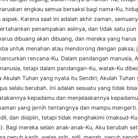
aruskan engkau semua bersaksi bagi nama-Ku, hidup
 aspek. Karena saat ini adalah akhir zaman, semuan
rtahankan penampakan aslinya, dan tidak satu pun 
harus dibuang akan dibuang, dan mereka yang harus
ba untuk menahan atau mendorong dengan paksa; 
ancurkan rencana-Ku. Dalam pandangan manusia, Aku
manusia, tetapi dalam pandangan-Ku, watak-Ku dibe
 Akulah Tuhan yang nyata itu Sendiri; Akulah Tuhan y
gus selalu berubah. Ini adalah sesuatu yang tidak bis
takannya kepadamu dan menjelaskannya kepadamu, 
aman yang jernih tentangnya dan mampu mengerti. B
adil, dan disiplin, tetapi tidak menghakimi (maksud
). Bagi mereka selain anak-anak-Ku, Aku berubah se
isa penuh kasih, welas asih, adil, megah, penuh pe