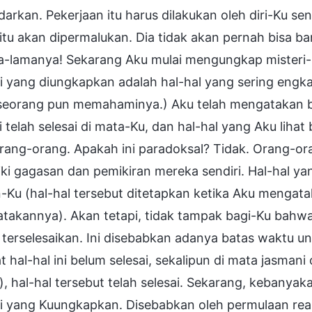
darkan. Pekerjaan itu harus dilakukan oleh diri-Ku s
itu akan dipermalukan. Dia tidak akan pernah bisa ba
-lamanya! Sekarang Aku mulai mengungkap misteri-mis
ri yang diungkapkan adalah hal-hal yang sering eng
 seorang pun memahaminya.) Aku telah mengatakan 
i telah selesai di mata-Ku, dan hal-hal yang Aku liha
rang-orang. Apakah ini paradoksal? Tidak. Orang-ora
ki gagasan dan pemikiran mereka sendiri. Hal-hal ya
-Ku (hal-hal tersebut ditetapkan ketika Aku mengata
takannya). Akan tetapi, tidak tampak bagi-Ku bahwa 
terselesaikan. Ini disebabkan adanya batas waktu un
t hal-hal ini belum selesai, sekalipun di mata jasma
, hal-hal tersebut telah selesai. Sekarang, kebanyak
i yang Kuungkapkan. Disebabkan oleh permulaan reali