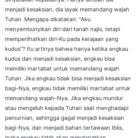
menjadi kesaksian, dia layak memandang wajah
Tuhan. Mengapa dikatakan: "Aku
menyembunyikan diri dari tanah najis, tetapi
memperlihatkan diri-Ku pada kerajaan yang
kudus"? Itu artinya bahwa hanya ketika engkau
kudus dan menjadi kesaksian, engkau bisa
memiliki martabat untuk memandang wajah
Tuhan. Jika engkau tidak bisa menjadi kesaksian
bagi-Nya, engkau tidak memiliki martabat untuk
memandang wajah-Nya. Jika engkau mundur
atau mengeluh kepada Tuhan saat menghadapi
pemurnian, sehingga gagal menjadi kesaksian
bagi-Nya, dan menjadi bahan tertawaan Iblis,
maka engkau tidak akan mendapatkan