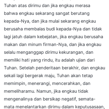
Tuhan atas dirimu dan jika engkau merasa
bahwa engkau sekarang sangat berutang
kepada-Nya, dan jika mulai sekarang engkau
berusaha membalas budi kepada-Nya dan tidak
lagi jatuh dalam kebejatan, jika engkau berusaha
makan dan minum firman-Nya, dan jika engkau
selalu menganggap dirimu kekurangan, dan
memiliki hati yang rindu, itu adalah ujian dari
Tuhan. Setelah penderitaan berakhir, dan engkau
sekali lagi bergerak maju, Tuhan akan tetap
memimpin, menerangi, mencerahkan, dan
memeliharamu. Namun, jika engkau tidak
mengenalinya dan bersikap negatif, semata-
mata menelantarkan dirimu dalam keputusasaan,