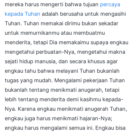
mereka harus mengerti bahwa tujuan
percaya
kepada Tuhan
adalah berusaha untuk mengasihi
Tuhan. Tuhan memakai dirimu bukan sekadar
untuk memurnikanmu atau membuatmu
menderita, tetapi Dia memakaimu supaya engkau
mengetahui perbuatan-Nya, mengetahui makna
sejati hidup manusia, dan secara khusus agar
engkau tahu bahwa melayani Tuhan bukanlah
tugas yang mudah. Mengalami pekerjaan Tuhan
bukanlah tentang menikmati anugerah, tetapi
lebih tentang menderita demi kasihmu kepada-
Nya. Karena engkau menikmati anugerah Tuhan,
engkau juga harus menikmati hajaran-Nya;
engkau harus mengalami semua ini. Engkau bisa