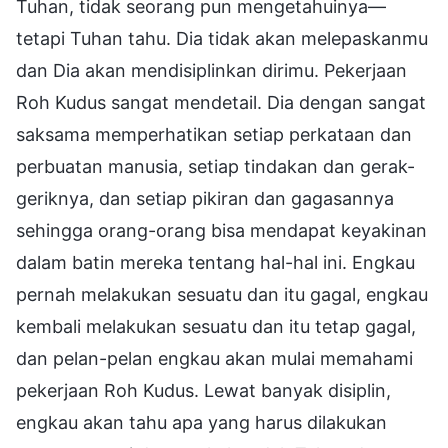
Tuhan, tidak seorang pun mengetahuinya—
tetapi Tuhan tahu. Dia tidak akan melepaskanmu
dan Dia akan mendisiplinkan dirimu. Pekerjaan
Roh Kudus sangat mendetail. Dia dengan sangat
saksama memperhatikan setiap perkataan dan
perbuatan manusia, setiap tindakan dan gerak-
geriknya, dan setiap pikiran dan gagasannya
sehingga orang-orang bisa mendapat keyakinan
dalam batin mereka tentang hal-hal ini. Engkau
pernah melakukan sesuatu dan itu gagal, engkau
kembali melakukan sesuatu dan itu tetap gagal,
dan pelan-pelan engkau akan mulai memahami
pekerjaan Roh Kudus. Lewat banyak disiplin,
engkau akan tahu apa yang harus dilakukan