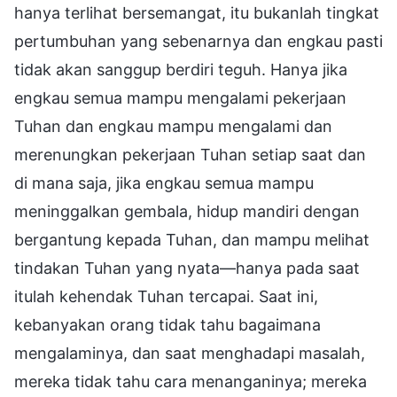
hanya terlihat bersemangat, itu bukanlah tingkat
pertumbuhan yang sebenarnya dan engkau pasti
tidak akan sanggup berdiri teguh. Hanya jika
engkau semua mampu mengalami pekerjaan
Tuhan dan engkau mampu mengalami dan
merenungkan pekerjaan Tuhan setiap saat dan
di mana saja, jika engkau semua mampu
meninggalkan gembala, hidup mandiri dengan
bergantung kepada Tuhan, dan mampu melihat
tindakan Tuhan yang nyata—hanya pada saat
itulah kehendak Tuhan tercapai. Saat ini,
kebanyakan orang tidak tahu bagaimana
mengalaminya, dan saat menghadapi masalah,
mereka tidak tahu cara menanganinya; mereka