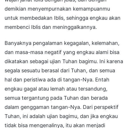
demikian menyempurnakan kemampuanmu
untuk membedakan Iblis, sehingga engkau akan
membenci Iblis dan meninggalkannya.
Banyaknya pengalaman kegagalan, kelemahan,
dan masa-masa negatif yang engkau alami bisa
dikatakan sebagai ujian Tuhan bagimu. Ini karena
segala sesuatu berasal dari Tuhan, dan semua
hal dan peristiwa ada di tangan-Nya. Entah
engkau gagal atau lemah atau tersandung,
semua tergantung pada Tuhan dan berada
dalam genggaman tangan-Nya. Dari perspektif
Tuhan, ini adalah ujian bagimu, dan jika engkau
tidak bisa mengenalinya, itu akan menjadi