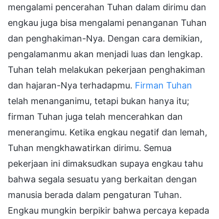
mengalami pencerahan Tuhan dalam dirimu dan
engkau juga bisa mengalami penanganan Tuhan
dan penghakiman-Nya. Dengan cara demikian,
pengalamanmu akan menjadi luas dan lengkap.
Tuhan telah melakukan pekerjaan penghakiman
dan hajaran-Nya terhadapmu.
Firman Tuhan
telah menanganimu, tetapi bukan hanya itu;
firman Tuhan juga telah mencerahkan dan
menerangimu. Ketika engkau negatif dan lemah,
Tuhan mengkhawatirkan dirimu. Semua
pekerjaan ini dimaksudkan supaya engkau tahu
bahwa segala sesuatu yang berkaitan dengan
manusia berada dalam pengaturan Tuhan.
Engkau mungkin berpikir bahwa percaya kepada