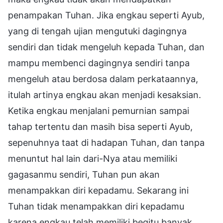
penampakan Tuhan. Jika engkau seperti Ayub,
yang di tengah ujian mengutuki dagingnya
sendiri dan tidak mengeluh kepada Tuhan, dan
mampu membenci dagingnya sendiri tanpa
mengeluh atau berdosa dalam perkataannya,
itulah artinya engkau akan menjadi kesaksian.
Ketika engkau menjalani pemurnian sampai
tahap tertentu dan masih bisa seperti Ayub,
sepenuhnya taat di hadapan Tuhan, dan tanpa
menuntut hal lain dari-Nya atau memiliki
gagasanmu sendiri, Tuhan pun akan
menampakkan diri kepadamu. Sekarang ini
Tuhan tidak menampakkan diri kepadamu
karena engkau telah memiliki begitu banyak