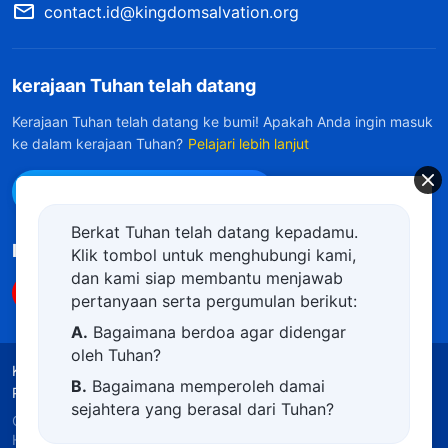
contact.id@kingdomsalvation.org
kerajaan Tuhan telah datang
Kerajaan Tuhan telah datang ke bumi! Apakah Anda ingin masuk
ke dalam kerajaan Tuhan?
Pelajari lebih lanjut
Hubungi kami via WhatsApp
Berkat Tuhan telah datang kepadamu.
Ikuti Kami
Klik tombol untuk menghubungi kami,
dan kami siap membantu menjawab
pertanyaan serta pergumulan berikut:
A.
Bagaimana berdoa agar didengar
oleh Tuhan?
Ketentuan Penggunaan
Kebijakan Privasi
B.
Bagaimana memperoleh damai
Penghargaan
Kebijakan Cookie
sejahtera yang berasal dari Tuhan?
Copyright © 2026
Gereja Tuhan Yang Mahakuasa.
C.
Saya memiliki permohonan doa.
Hak Cipta Dilindungi Undang-Undang.