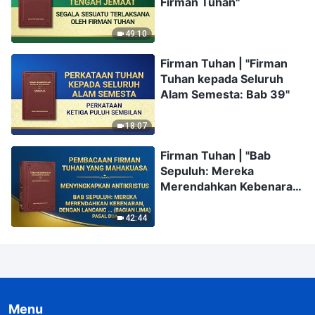
Firman Tuhan"
49:10
Firman Tuhan | "Firman
Tuhan kepada Seluruh
Alam Semesta: Bab 39"
18:07
Firman Tuhan | "Bab
Sepuluh: Mereka
Merendahkan Kebenaran,
dengan Lancang
Melanggar Prinsip, dan
42:44
Mengabaikan Pengaturan
Rumah Tuhan (Bagian
Lima)" (Pasal Dua)
Menu