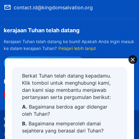
contact.id@kingdomsalvation.org
kerajaan Tuhan telah datang
Kerajaan Tuhan telah datang ke bumi! Apakah Anda ingin masuk
ke dalam kerajaan Tuhan?
Pelajari lebih lanjut
Hubungi kami via WhatsApp
Berkat Tuhan telah datang kepadamu.
Ikuti Kami
Klik tombol untuk menghubungi kami,
dan kami siap membantu menjawab
pertanyaan serta pergumulan berikut:
A.
Bagaimana berdoa agar didengar
oleh Tuhan?
Ketentuan Penggunaan
Kebijakan Privasi
B.
Bagaimana memperoleh damai
Penghargaan
Kebijakan Cookie
sejahtera yang berasal dari Tuhan?
Copyright © 2026
Gereja Tuhan Yang Mahakuasa.