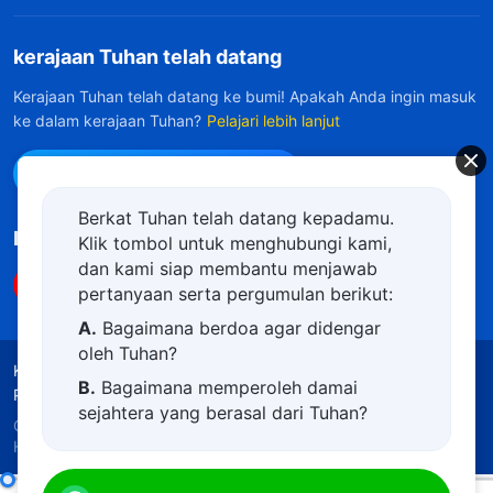
kerajaan Tuhan telah datang
Kerajaan Tuhan telah datang ke bumi! Apakah Anda ingin masuk
ke dalam kerajaan Tuhan?
Pelajari lebih lanjut
Hubungi kami via WhatsApp
Berkat Tuhan telah datang kepadamu.
Ikuti Kami
Klik tombol untuk menghubungi kami,
dan kami siap membantu menjawab
pertanyaan serta pergumulan berikut:
A.
Bagaimana berdoa agar didengar
oleh Tuhan?
Ketentuan Penggunaan
Kebijakan Privasi
B.
Bagaimana memperoleh damai
Penghargaan
Kebijakan Cookie
sejahtera yang berasal dari Tuhan?
Copyright © 2026
Gereja Tuhan Yang Mahakuasa.
C.
Saya memiliki permohonan doa.
Hak Cipta Dilindungi Undang-Undang.
D.
Belajar firman Tuhan dan semakin