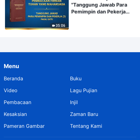
"Tanggung Jawab Para
Pemimpin dan Pekerja
(2)" (Pasal Satu)
35:06
Menu
Beranda
Buku
Video
Lagu Pujian
Pembacaan
Injil
Kesaksian
Zaman Baru
Pameran Gambar
Tentang Kami