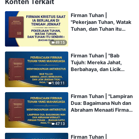
Konten Terkait
Firman Tuhan |
"Pekerjaan Tuhan, Watak
Tuhan, dan Tuhan itu
Sendiri I" (Bagian Dua)
49:15
Firman Tuhan | "Bab
Tujuh: Mereka Jahat,
Berbahaya, dan Licik
(Bagian Tiga)" (Pasal
Tujuh)
1:00:11
Firman Tuhan | "Lampiran
Dua: Bagaimana Nuh dan
Abraham Menaati Firman
Tuhan dan Tunduk
kepada-Nya (Bagian
47:13
Satu)" (Pasal Tiga)
Firman Tuhan |