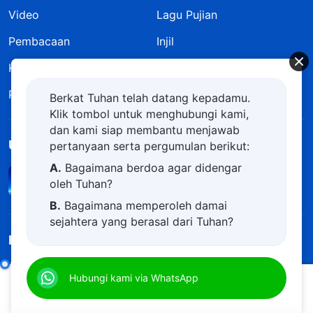
Video
Lagu Pujian
Pembacaan
Injil
Kesaksian
Zaman Baru
Pameran Gambar
Tentang Kami
Berkat Tuhan telah datang kepadamu.
Klik tombol untuk menghubungi kami,
dan kami siap membantu menjawab
Unduh Aplikasi Gereja Tuhan Yang Mahakuasa
pertanyaan serta pergumulan berikut:
A.
Bagaimana berdoa agar didengar
oleh Tuhan?
B.
Bagaimana memperoleh damai
sejahtera yang berasal dari Tuhan?
Hubungi Kami
C.
Saya memiliki permohonan doa.
D.
Belajar firman Tuhan dan semakin
+62-813-2496-9600
Tidak Satu Pun yang Berasal dari Daging Dapat Luput dari Hari Murka
Hubungi kami via WhatsApp
dekat kepada Tuhan.
00:00
30:32
contact.id@kingdomsalvation.org
E.
Bagaimana menyambut kedatangan