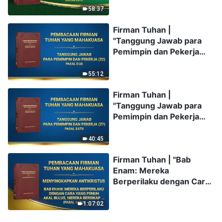
58:37
Firman Tuhan |
"Tanggung Jawab para
Pemimpin dan Pekerja
(22)" (Pasal Dua)
55:12
Firman Tuhan |
"Tanggung Jawab para
Pemimpin dan Pekerja
(27)" (Pasal Satu)
40:45
Firman Tuhan | "Bab
Enam: Mereka
Berperilaku dengan Cara
yang Penuh Akal Bulus,
Mereka Bersikap
1:07:02
Sewenang-wenang dan