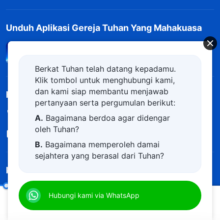
Unduh Aplikasi Gereja Tuhan Yang Mahakuasa
Berkat Tuhan telah datang kepadamu.
Klik tombol untuk menghubungi kami,
dan kami siap membantu menjawab
Hubungi Kami
pertanyaan serta pergumulan berikut:
+62-813-2496-9600
A.
Bagaimana berdoa agar didengar
oleh Tuhan?
contact.id@kingdomsalvation.org
B.
Bagaimana memperoleh damai
sejahtera yang berasal dari Tuhan?
kerajaan Tuhan telah datang
C.
Saya memiliki permohonan doa.
D.
Belajar firman Tuhan dan semakin
Kerajaan Tuhan telah datang ke bumi! Apakah Anda ingin masuk
Firman tentang Mengenal Pekerjaan dan Watak Tuhan
Hubungi kami via WhatsApp
(K
dekat kepada Tuhan.
ke dalam kerajaan Tuhan?
Pelajari lebih lanjut
00:20
23:08
E.
Bagaimana menyambut kedatangan