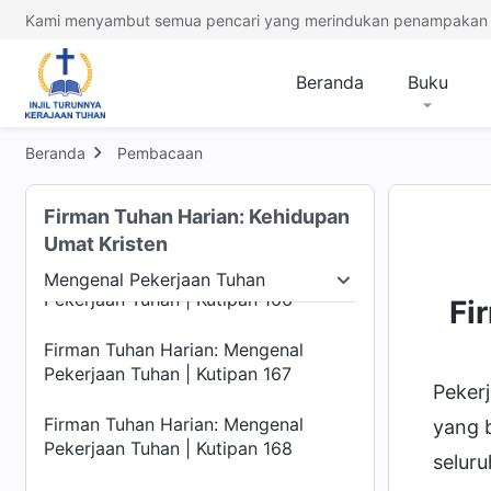
Pekerjaan Tuhan | Kutipan 162
Kami menyambut semua pencari yang merindukan penampakan 
Firman Tuhan Harian: Mengenal
Pekerjaan Tuhan | Kutipan 163
Beranda
Buku
Firman Tuhan Harian: Mengenal
Pekerjaan Tuhan | Kutipan 164
Beranda
Pembacaan
Firman Tuhan Harian: Mengenal
Firman Tuhan Harian: Kehidupan
Pekerjaan Tuhan | Kutipan 165
Umat Kristen
Firman Tuhan Harian: Mengenal
Mengenal Pekerjaan Tuhan
Pekerjaan Tuhan | Kutipan 166
nkarnasi
Mengenal Pekerjaan Tuhan
Watak Tu
Fi
Firman Tuhan Harian: Mengenal
Pekerjaan Tuhan | Kutipan 167
Pekerj
Firman Tuhan Harian: Mengenal
yang 
Pekerjaan Tuhan | Kutipan 168
selur