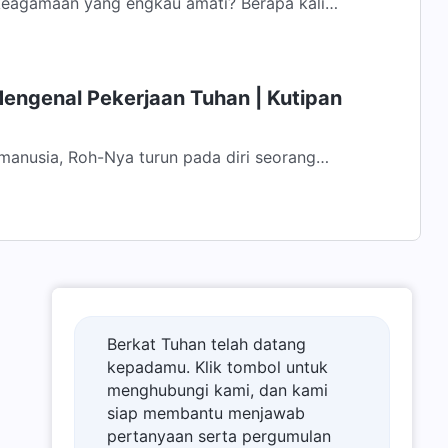
 keagamaan yang engkau amati? Berapa kali
hadap firman Tuhan dan menjalani hidup...
Mengenal Pekerjaan Tuhan | Kutipan
manusia, Roh-Nya turun pada diri seorang
oh Tuhan mengenakan daging. Dia melakukan...
Berkat Tuhan telah datang
kepadamu. Klik tombol untuk
menghubungi kami, dan kami
siap membantu menjawab
pertanyaan serta pergumulan