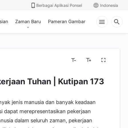
Berbagai Aplikasi Ponsel
Indonesia
sian
Zaman Baru
Pameran Gambar
teri Tentang Alkitab
Menyingkapkan Gagasan A
erjaan Tuhan | Kutipan 173
anyak jenis manusia dan banyak keadaan
i dapat merepresentasikan pekerjaan
usia dalam seluruh zaman, pekerjaan