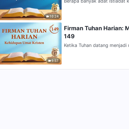
Berapa banyak adat istiadat
engkau telah memberontak ter
10:24
Firman Tuhan Harian: 
149
Ketika Tuhan datang menjadi 
manusia; dengan kata lain, R
9:57