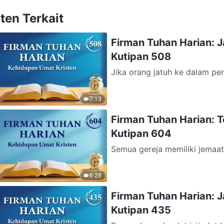
ten Terkait
Firman Tuhan Harian: 
Kutipan 508
Jika orang jatuh ke dalam pen
Tuhan dalam diri mereka, dan v
7:13
Firman Tuhan Harian: 
Kutipan 604
Semua gereja memiliki jemaa
ikut campur dalam pekerjaan 
6:28
Firman Tuhan Harian: 
Kutipan 435