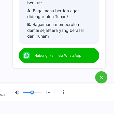
berikut:
A.
Bagaimana berdoa agar
didengar oleh Tuhan?
B.
Bagaimana memperoleh
damai sejahtera yang berasal
dari Tuhan?
C.
Saya memiliki permohonan
doa.
Hubungi kami via WhatsApp
D.
Belajar firman Tuhan dan
semakin dekat kepada Tuhan.
E.
Bagaimana menyambut
kedatangan kembali Tuhan
Yesus?
F.
Bagaimana melepaskan diri
:49
dari dosa?