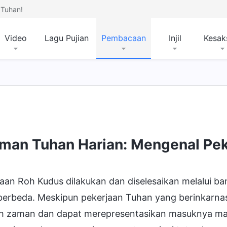
Tuhan!
Video
Lagu Pujian
Pembacaan
Injil
Kesak
han dan Apa yang Dimiliki-Nya dan Siapa Dia
Mis
rman Tuhan Harian: Mengenal Pek
aan Roh Kudus dilakukan dan diselesaikan melalui b
berbeda. Meskipun pekerjaan Tuhan yang berinkarnas
uh zaman dan dapat merepresentasikan masuknya man