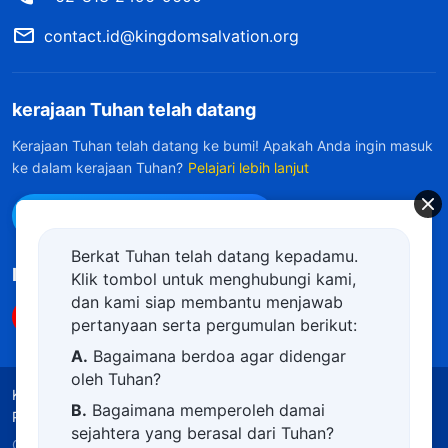
contact.id@kingdomsalvation.org
kerajaan Tuhan telah datang
Kerajaan Tuhan telah datang ke bumi! Apakah Anda ingin masuk
ke dalam kerajaan Tuhan?
Pelajari lebih lanjut
Hubungi kami via WhatsApp
Berkat Tuhan telah datang kepadamu.
Ikuti Kami
Klik tombol untuk menghubungi kami,
dan kami siap membantu menjawab
pertanyaan serta pergumulan berikut:
A.
Bagaimana berdoa agar didengar
oleh Tuhan?
Ketentuan Penggunaan
Kebijakan Privasi
B.
Bagaimana memperoleh damai
Penghargaan
Kebijakan Cookie
sejahtera yang berasal dari Tuhan?
Copyright © 2026
Gereja Tuhan Yang Mahakuasa.