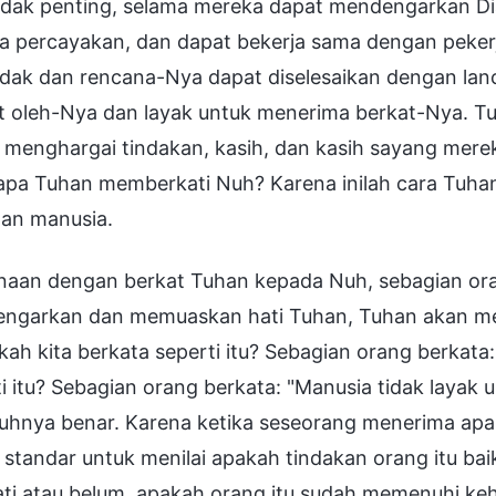
tidak penting, selama mereka dapat mendengarkan Di
Ia percayakan, dan dapat bekerja sama dengan peker
ak dan rencana-Nya dapat diselesaikan dengan lanca
at oleh-Nya dan layak untuk menerima berkat-Nya. 
 menghargai tindakan, kasih, dan kasih sayang merek
pa Tuhan memberkati Nuh? Karena inilah cara Tuha
tan manusia.
naan dengan berkat Tuhan kepada Nuh, sebagian oran
ngarkan dan memuaskan hati Tuhan, Tuhan akan memb
ah kita berkata seperti itu? Sebagian orang berkata:
i itu? Sebagian orang berkata: "Manusia tidak layak 
uhnya benar. Karena ketika seseorang menerima ap
standar untuk menilai apakah tindakan orang itu bai
ti atau belum, apakah orang itu sudah memenuhi ke