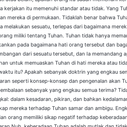
 kerjakan itu memenuhi standar atau tidak. Yang Tu
kan mereka di permukaan. Tidaklah benar bahwa Tuh
a melakukan sesuatu, terlepas dari bagaimana mere
rang miliki tentang Tuhan. Tuhan tidak hanya memanda
ankan pada bagaimana hati orang tersebut dan baga
mbangan dari sesuatu tersebut, dan Ia memandang a
inan untuk memuaskan Tuhan di hati mereka atau ti
waktu itu? Apakah sebanyak doktrin yang engkau se
aran seperti konsep-konsep dan pengenalan akan T
embalaan sebanyak yang engkau semua terima? Tidak
gkal: dalam kesadaran, pikiran, dan bahkan kedalam
ikap mereka terhadap Tuhan samar dan ambigu. Eng
an orang memiliki sikap negatif terhadap keberadaa
aran Nuh, keberadaan Tuhan adalah mutlak dan tidak