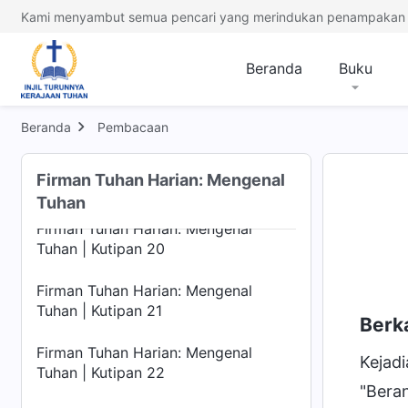
Tuhan | Kutipan 16
Kami menyambut semua pencari yang merindukan penampakan 
Firman Tuhan Harian: Mengenal
Tuhan | Kutipan 17
Beranda
Buku
Firman Tuhan Harian: Mengenal
Tuhan | Kutipan 18
Beranda
Pembacaan
Firman Tuhan Harian: Mengenal
Firman Tuhan Harian: Mengenal
Tuhan | Kutipan 19
Tuhan
Firman Tuhan Harian: Mengenal
Tuhan | Kutipan 20
Firman Tuhan Harian: Mengenal
Tuhan | Kutipan 21
Berka
Firman Tuhan Harian: Mengenal
Kejad
Tuhan | Kutipan 22
"Beran