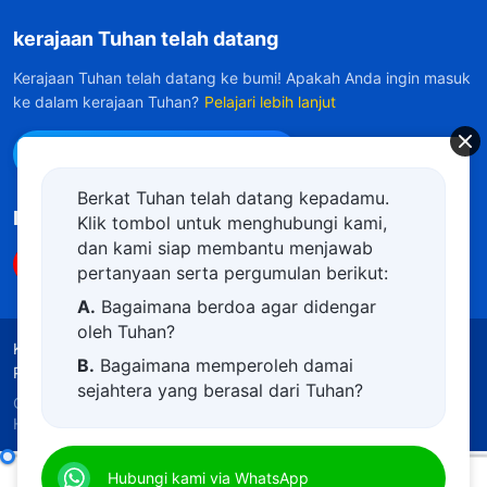
kerajaan Tuhan telah datang
Kerajaan Tuhan telah datang ke bumi! Apakah Anda ingin masuk
ke dalam kerajaan Tuhan?
Pelajari lebih lanjut
Hubungi kami via WhatsApp
Berkat Tuhan telah datang kepadamu.
Ikuti Kami
Klik tombol untuk menghubungi kami,
dan kami siap membantu menjawab
pertanyaan serta pergumulan berikut:
A.
Bagaimana berdoa agar didengar
oleh Tuhan?
Ketentuan Penggunaan
Kebijakan Privasi
B.
Bagaimana memperoleh damai
Penghargaan
Kebijakan Cookie
sejahtera yang berasal dari Tuhan?
Copyright © 2026
Gereja Tuhan Yang Mahakuasa.
C.
Saya memiliki permohonan doa.
Hak Cipta Dilindungi Undang-Undang.
D.
Belajar firman Tuhan dan semakin
Firman Tuhan Harian: Mengenal Tuhan | Kutipan 9
Hubungi kami via WhatsApp
dekat kepada Tuhan.