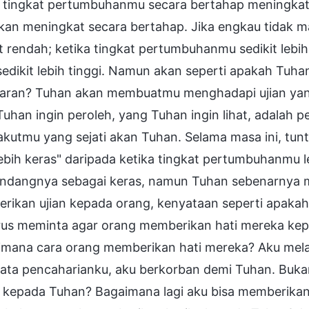
a tingkat pertumbuhanmu secara bertahap meningkat
akan meningkat secara bertahap. Jika engkau tidak
t rendah; ketika tingkat pertumbuhanmu sedikit leb
sedikit lebih tinggi. Namun akan seperti apakah Tuh
ran? Tuhan akan membuatmu menghadapi ujian yang ba
Tuhan ingin peroleh, yang Tuhan ingin lihat, adala
akutmu yang sejati akan Tuhan. Selama masa ini, tun
ebih keras" daripada ketika tingkat pertumbuhanmu l
dangnya sebagai keras, namun Tuhan sebenarnya m
rikan ujian kepada orang, kenyataan seperti apakah
us meminta agar orang memberikan hati mereka kep
imana cara orang memberikan hati mereka? Aku mel
ata pencaharianku, aku berkorban demi Tuhan. Buka
u kepada Tuhan? Bagaimana lagi aku bisa memberikan