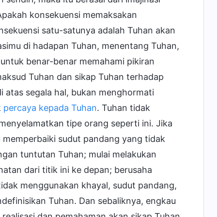
 Apakah konsekuensi memaksakan
onsekuensi satu-satunya adalah Tuhan akan
kasimu di hadapan Tuhan, menentang Tuhan,
untuk benar-benar memahami pikiran
aksud Tuhan dan sikap Tuhan terhadap
di atas segala hal, bukan menghormati
k
percaya kepada Tuhan
. Tuhan tidak
menyelamatkan tipe orang seperti ini. Jika
u memperbaiki sudut pandang yang tidak
 dengan tuntutan Tuhan; mulai melakukan
tan dari titik ini ke depan; berusaha
tidak menggunakan khayal, sudut pandang,
ndefinisikan Tuhan. Dan sebaliknya, engkau
 realisasi dan pemahaman akan sikap Tuhan