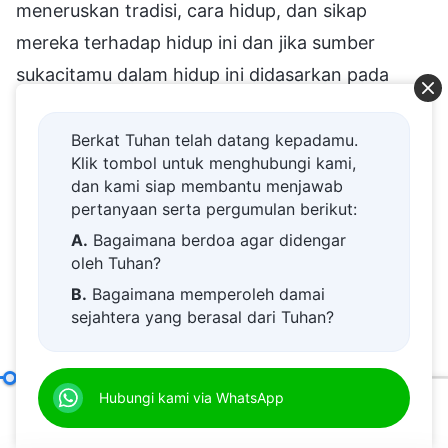
meneruskan tradisi, cara hidup, dan sikap
mereka terhadap hidup ini dan jika sumber
sukacitamu dalam hidup ini didasarkan pada
perkataan ini, berarti engkau sedang
mengatakan kepada Tuhan dengan
Berkat Tuhan telah datang kepadamu.
Klik tombol untuk menghubungi kami,
menggunakan semacam bahasa tak bersuara,
dan kami siap membantu menjawab
"Aku tidak percaya pada pengaturan-Mu, dan
pertanyaan serta pergumulan berikut:
aku juga tidak mau menerima pengaturan-Mu,"
A.
Bagaimana berdoa agar didengar
oleh Tuhan?
dan engkau juga sedang mengatakan kepada
B.
Bagaimana memperoleh damai
roh-roh jahat, setan-setan najis, dan Iblis
sejahtera yang berasal dari Tuhan?
dengan bahasa tak bersuara, "Ayolah, aku
C.
Saya memiliki permohonan doa.
percaya pada perkataanmu, dan aku bersedia
D.
Belajar firman Tuhan dan semakin
bekerja sama denganmu." Karena dalam hal
Cara Mengejar Kebenaran (15)
Hubungi kami via WhatsApp
Bagian Empat
dekat kepada Tuhan.
00:20
43:50
berbagai sikap yang kaupegang erat, dan dalam
E.
Bagaimana menyambut kedatangan