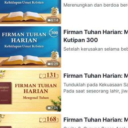
Merenungkan dan berdoa ber
firman-Nya pada masa sekaran
6:14
Firman Tuhan Harian: 
Kutipan 300
Setelah kerusakan selama beb
dungu, si jahat yang menenta
6:29
Firman Tuhan Harian: M
Tunduklah pada Kekuasaan Sa
Pada saat seseorang lahir, ji
7:06
Firman Tuhan Harian: 