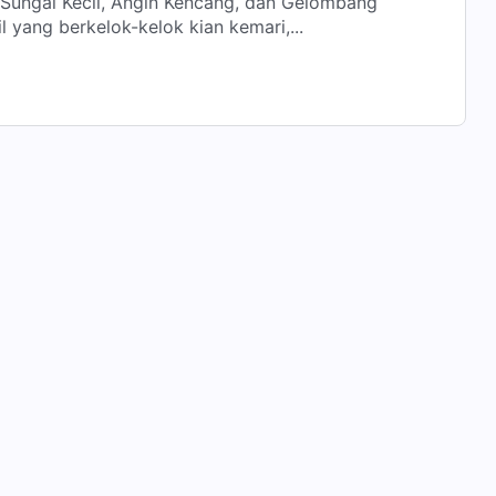
 Sungai Kecil, Angin Kencang, dan Gelombang
 kecil yang berkelok-kelok kian kemari,...