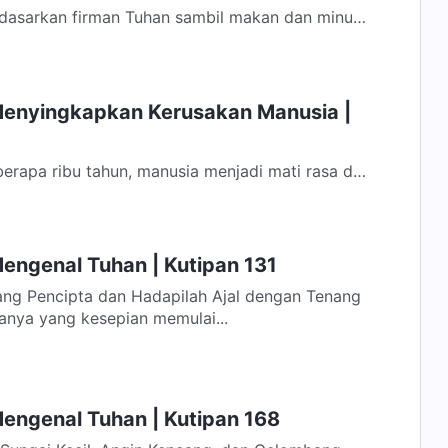
dasarkan firman Tuhan sambil makan dan minum
g adalah langkah pertama untuk tenang di...
Menyingkapkan Kerusakan Manusia |
erapa ribu tahun, manusia menjadi mati rasa dan
ng Tuhan, hingga pemberontakan...
engenal Tuhan | Kutipan 131
ng Pencipta dan Hadapilah Ajal dengan Tenang
wanya yang kesepian memulai...
Mengenal Tuhan | Kutipan 168