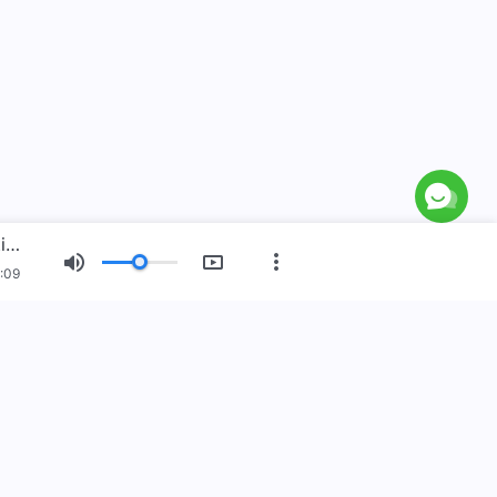
Firman Tuhan Harian: Menyingkapkan Kerusakan Manusia | Kutipan 371
:09
 Baru
Pameran Gambar
Tentang Kami
n telah datang