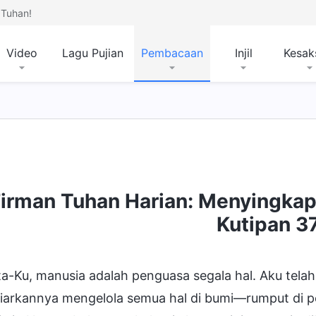
Tuhan!
Video
Lagu Pujian
Pembacaan
Injil
Kesak
Firman Tuhan Harian: Menyingkap
Jalan Masuk ke Dalam Kehidupan
Tempat Tujuan
Kutipan 3
a-Ku, manusia adalah penguasa segala hal. Aku telah
arkannya mengelola semua hal di bumi—rumput di pe