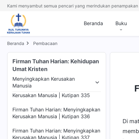
Firman Tuhan Harian: Menyingkapkan
Kami menyambut semua pencari yang merindukan penampakan 
Kerusakan Manusia | Kutipan 331
Beranda
Buku
Firman Tuhan Harian: Menyingkapkan
Kerusakan Manusia | Kutipan 332
Beranda
Pembacaan
Firman Tuhan Harian: Menyingkapkan
Kerusakan Manusia | Kutipan 333
Firman Tuhan Harian: Kehidupan
Firman Tuhan Harian: Menyingkapkan
Umat Kristen
Kerusakan Manusia | Kutipan 334
Menyingkapkan Kerusakan
Manusia
Firman Tuhan Harian: Menyingkapkan
Agamawi
Menyingkapkan Kerusakan Manusia
Kerusakan Manusia | Kutipan 335
Firman Tuhan Harian: Menyingkapkan
Kerusakan Manusia | Kutipan 336
Di mat
Firman Tuhan Harian: Menyingkapkan
membi
Kerusakan Manusia | Kutipan 337