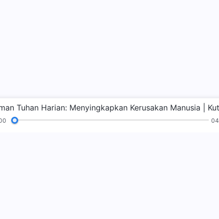
00
04
n
Pembacaan
Injil
Kesaksian
Zaman
sa
kerajaan Tuha