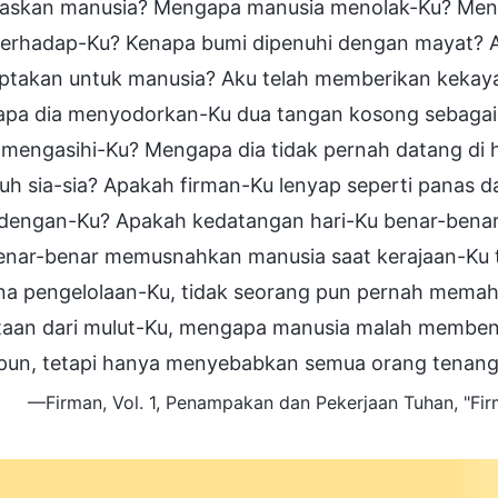
skan manusia? Mengapa manusia menolak-Ku? Menga
terhadap-Ku? Kenapa bumi dipenuhi dengan mayat? A
iptakan untuk manusia? Aku telah memberikan kekay
pa dia menyodorkan-Ku dua tangan kosong sebagai 
 mengasihi-Ku? Mengapa dia tidak pernah datang di
h sia-sia? Apakah firman-Ku lenyap seperti panas d
dengan-Ku? Apakah kedatangan hari-Ku benar-bena
enar-benar memusnahkan manusia saat kerajaan-Ku 
na pengelolaan-Ku, tidak seorang pun pernah mem
taan dari mulut-Ku, mengapa manusia malah memben
 pun, tetapi hanya menyebabkan semua orang tenang 
—Firman, Vol. 1, Penampakan dan Pekerjaan Tuhan, "
Fi