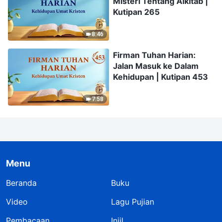
Misteri Tentang Alkitab |
Kutipan 265
8:46
Firman Tuhan Harian:
Jalan Masuk ke Dalam
Kehidupan | Kutipan 453
7:58
Menu
Beranda
Buku
Video
Lagu Pujian
Pembacaan
Injil