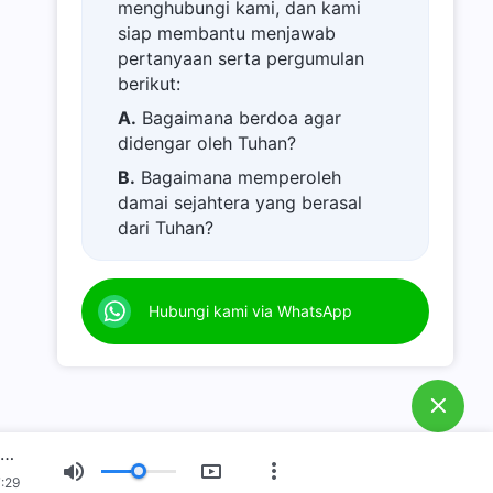
menghubungi kami, dan kami
siap membantu menjawab
pertanyaan serta pergumulan
berikut:
A.
Bagaimana berdoa agar
didengar oleh Tuhan?
B.
Bagaimana memperoleh
damai sejahtera yang berasal
dari Tuhan?
C.
Saya memiliki permohonan
doa.
Hubungi kami via WhatsApp
D.
Belajar firman Tuhan dan
semakin dekat kepada Tuhan.
E.
Bagaimana menyambut
kedatangan kembali Tuhan
Yesus?
Firman Tuhan Harian: Jalan Masuk ke Dalam Kehidupan | Kutipan 461
F.
Bagaimana melepaskan diri
:29
dari dosa?