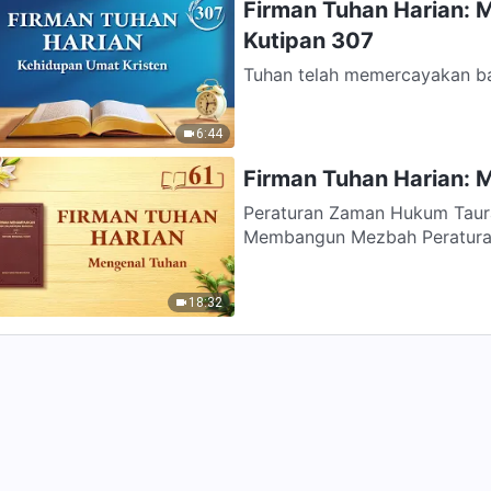
Firman Tuhan Harian: 
Kutipan 307
Tuhan telah memercayakan ba
cara juga telah membahas tent
6:44
Firman Tuhan Harian: M
Peraturan Zaman Hukum Taurat Sepuluh Perintah Prinsip-prinsip
Membangun Mezbah Peraturan
Peraturan...
18:32