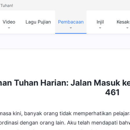
Tuhan!
Video
Lagu Pujian
Pembacaan
Injil
Kesak
mpat Tujuan dan Kesudahan
man Tuhan Harian: Jalan Masuk k
461
asa kini, banyak orang tidak memperhatikan pelajara
rdinasi dengan orang lain. Aku telah mendapati bah