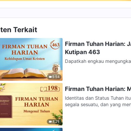
ten Terkait
Firman Tuhan Harian: 
Kutipan 463
Dapatkah engkau mengungkap
yang sesuai dengan zaman se
5:54
Firman Tuhan Harian: 
Identitas dan Status Tuhan itu Sendiri Tuhan adalah Pribadi y
segala sesuatu, dan yang men
4:29