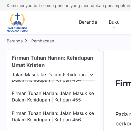
Dalam Kehidupan | Kutipan 450
Kami menyambut semua pencari yang merindukan penampakan 
Firman Tuhan Harian: Jalan Masuk ke
Dalam Kehidupan | Kutipan 451
Beranda
Buku
Firman Tuhan Harian: Jalan Masuk ke
Dalam Kehidupan | Kutipan 452
Beranda
Pembacaan
Firman Tuhan Harian: Jalan Masuk ke
Firman Tuhan Harian: Kehidupan
Dalam Kehidupan | Kutipan 453
Umat Kristen
Firman Tuhan Harian: Jalan Masuk ke
Jalan Masuk ke Dalam Kehidupan
Dalam Kehidupan | Kutipan 454
Manusia
Jalan Masuk ke Dalam Kehidupan
Te
Fir
Firman Tuhan Harian: Jalan Masuk ke
Dalam Kehidupan | Kutipan 455
Firman Tuhan Harian: Jalan Masuk ke
Pada m
Dalam Kehidupan | Kutipan 456
berkoo