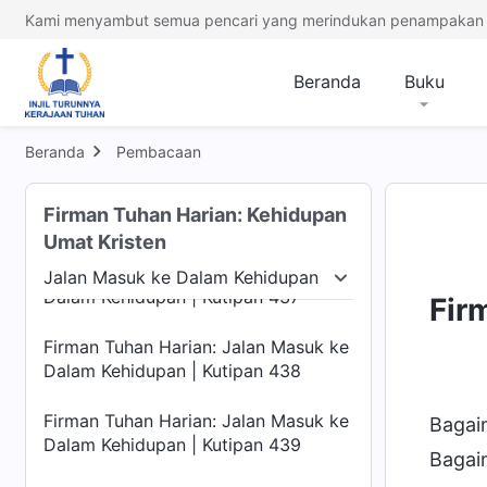
Dalam Kehidupan | Kutipan 433
Kami menyambut semua pencari yang merindukan penampakan 
Firman Tuhan Harian: Jalan Masuk ke
Dalam Kehidupan | Kutipan 434
Beranda
Buku
Firman Tuhan Harian: Jalan Masuk ke
Dalam Kehidupan | Kutipan 435
Beranda
Pembacaan
Firman Tuhan Harian: Jalan Masuk ke
Firman Tuhan Harian: Kehidupan
Dalam Kehidupan | Kutipan 436
Umat Kristen
Firman Tuhan Harian: Jalan Masuk ke
Jalan Masuk ke Dalam Kehidupan
Dalam Kehidupan | Kutipan 437
Manusia
Jalan Masuk ke Dalam Kehidupan
Te
Fir
Firman Tuhan Harian: Jalan Masuk ke
Dalam Kehidupan | Kutipan 438
Firman Tuhan Harian: Jalan Masuk ke
Bagai
Dalam Kehidupan | Kutipan 439
Bagaim