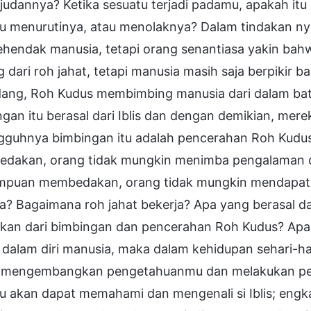
udannya? Ketika sesuatu terjadi padamu, apakah itu 
u menurutinya, atau menolaknya? Dalam tindakan nya
ehendak manusia, tetapi orang senantiasa yakin bahw
 dari roh jahat, tetapi manusia masih saja berpikir b
dang, Roh Kudus membimbing manusia dari dalam bati
gan itu berasal dari Iblis dan dengan demikian, mere
gguhnya bimbingan itu adalah pencerahan Roh Kudu
dakan, orang tidak mungkin menimba pengalaman d
puan membedakan, orang tidak mungkin mendapatk
ja? Bagaimana roh jahat bekerja? Apa yang berasal 
ilkan dari bimbingan dan pencerahan Roh Kudus? Ap
 dalam diri manusia, maka dalam kehidupan sehari-h
 mengembangkan pengetahuanmu dan melakukan pe
u akan dapat memahami dan mengenali si Iblis; engk