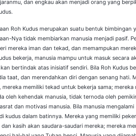
aranmu, dan engkau akan menjadi orang yang berpiki
udus.
jaan Roh Kudus merupakan suatu bentuk bimbingan ya
jaan-Nya tidak membiarkan manusia menjadi pasif. P
ri mereka iman dan tekad, dan memampukan mereka
dus bekerja, manusia mampu untuk masuk secara akti
kan bertindak atas inisiatif sendiri. Bila Roh Kudus b
dia taat, dan merendahkan diri dengan senang hati. 
 mereka memiliki tekad untuk bekerja sama; mereka 
a oleh kehendak manusia, tidak ternoda oleh pemikir
hasrat dan motivasi manusia. Bila manusia mengalam
di kudus dalam batinnya. Mereka yang memiliki peke
 dan kasih akan saudara-saudari mereka; mereka men
nci hal-hal yang Tuhan benci. Manusia yang dijamah