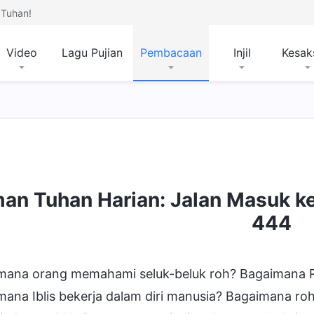
Tuhan!
Video
Lagu Pujian
Pembacaan
Injil
Kesak
mpat Tujuan dan Kesudahan
man Tuhan Harian: Jalan Masuk k
444
mana orang memahami seluk-beluk roh? Bagaimana Ro
ana Iblis bekerja dalam diri manusia? Bagaimana roh 