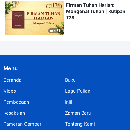
Firman Tuhan Harian:
Mengenal Tuhan | Kutipan
178
4:31
Menu
Beranda
Buku
Video
Lagu Pujian
Pembacaan
Injil
Kesaksian
Zaman Baru
Pameran Gambar
Tentang Kami