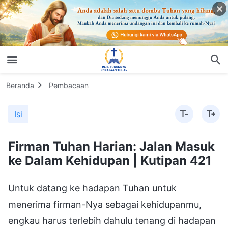
Beranda
Pembacaan
Isi
Firman Tuhan Harian: Jalan Masuk
ke Dalam Kehidupan | Kutipan 421
Untuk datang ke hadapan Tuhan untuk
menerima firman-Nya sebagai kehidupanmu,
engkau harus terlebih dahulu tenang di hadapan