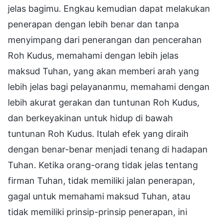
jelas bagimu. Engkau kemudian dapat melakukan
penerapan dengan lebih benar dan tanpa
menyimpang dari penerangan dan pencerahan
Roh Kudus, memahami dengan lebih jelas
maksud Tuhan, yang akan memberi arah yang
lebih jelas bagi pelayananmu, memahami dengan
lebih akurat gerakan dan tuntunan Roh Kudus,
dan berkeyakinan untuk hidup di bawah
tuntunan Roh Kudus. Itulah efek yang diraih
dengan benar-benar menjadi tenang di hadapan
Tuhan. Ketika orang-orang tidak jelas tentang
firman Tuhan, tidak memiliki jalan penerapan,
gagal untuk memahami maksud Tuhan, atau
tidak memiliki prinsip-prinsip penerapan, ini