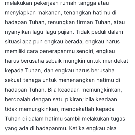
melakukan pekerjaan rumah tangga atau
menyiapkan makanan, tenangkan hatimu di
hadapan Tuhan, renungkan firman Tuhan, atau
nyanyikan lagu-lagu pujian. Tidak peduli dalam
situasi apa pun engkau berada, engkau harus
memiliki cara penerapanmu sendiri, engkau
harus berusaha sebaik mungkin untuk mendekat
kepada Tuhan, dan engkau harus berusaha
sekuat tenaga untuk menenangkan hatimu di
hadapan Tuhan. Bila keadaan memungkinkan,
berdoalah dengan satu pikiran; bila keadaan
tidak memungkinkan, mendekatlah kepada
Tuhan di dalam hatimu sambil melakukan tugas
yang ada di hadapanmu. Ketika engkau bisa