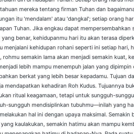
tahuan mereka tentang firman Tuhan dan bagaimana 
ngan itu 'mendalam' atau 'dangkal'; setiap orang h
dapan Tuhan. Jika engkau dapat mempersembahkan sat
 yang benar, kehidupanmu hari itu akan terasa diperk
 menjalani kehidupan rohani seperti ini setiap hari, 
, rohmu semakin lama akan menjadi semakin kuat, k
menjadi lebih mampu menempuh jalan yang dipimpin 
pahkan berkat yang lebih besar kepadamu. Tujuan da
ja mendapatkan kehadiran Roh Kudus. Tujuannya buk
ukan ritual keagamaan, tetapi untuk sungguh-sunggu
uh-sungguh mendisiplinkan tubuhmu—inilah yang har
 melakukan hal ini dengan upaya maksimal. Semakin 
 yang kaulakukan, semakin hatimu akan mampu kemb
 menenangkan hatimu di hadapan-Nya. Pada suatu s