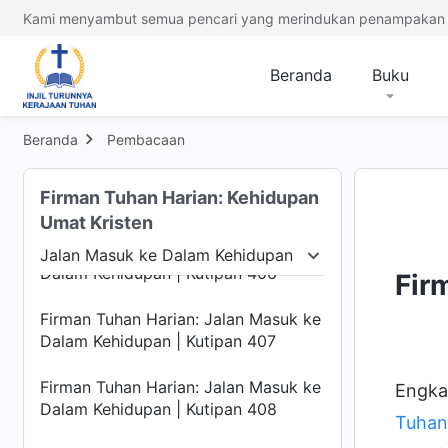
Dalam Kehidupan | Kutipan 402
Kami menyambut semua pencari yang merindukan penampakan 
Firman Tuhan Harian: Jalan Masuk ke
Dalam Kehidupan | Kutipan 403
Beranda
Buku
Firman Tuhan Harian: Jalan Masuk ke
Dalam Kehidupan | Kutipan 404
Beranda
Pembacaan
Firman Tuhan Harian: Jalan Masuk ke
Firman Tuhan Harian: Kehidupan
Dalam Kehidupan | Kutipan 405
Umat Kristen
Firman Tuhan Harian: Jalan Masuk ke
Jalan Masuk ke Dalam Kehidupan
Dalam Kehidupan | Kutipan 406
Manusia
Jalan Masuk ke Dalam Kehidupan
Te
Fir
Firman Tuhan Harian: Jalan Masuk ke
Dalam Kehidupan | Kutipan 407
Firman Tuhan Harian: Jalan Masuk ke
Engka
Dalam Kehidupan | Kutipan 408
Tuhan