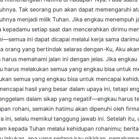
uhnya. Tak seorang pun akan dapat memengaruhi at
uhnya menjadi milik Tuhan. Jika engkau menempuh ja
ya kepadamu setiap saat dan mencerahkan dirimu men
—semua ini dapat dicapai melalui kerja sama darimu.
 orang yang bertindak selaras dengan-Ku, Aku akan 
 harus memahami jalan ini dengan jelas. Jika engkau
u harus melakukan semua yang engkau bisa untuk 
ukan semua yang engkau bisa untuk mencapai kehid
mencapai hasil yang besar dalam upaya ini, tetapi en
tenggelam dalam sikap yang negatif—engkau harus te
pan rohani, semakin hatimu akan dipenuhi oleh firma
a ini, selalu memikul tanggung jawab ini. Setelah it
lam kepada Tuhan melalui kehidupan rohanimu; berit
u lakukan, apa yang sedang kau pikirkan, pemaham