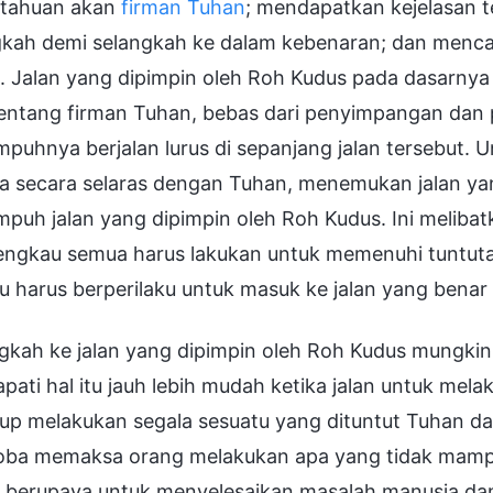
tahuan akan
firman Tuhan
; mendapatkan kejelasan t
gkah demi selangkah ke dalam kebenaran; dan menca
. Jalan yang dipimpin oleh Roh Kudus pada dasarnya
 tentang firman Tuhan, bebas dari penyimpangan da
puhnya berjalan lurus di sepanjang jalan tersebut.
ja secara selaras dengan Tuhan, menemukan jalan y
uh jalan yang dipimpin oleh Roh Kudus. Ini melibatk
engkau semua harus lakukan untuk memenuhi tuntut
u harus berperilaku untuk masuk ke jalan yang bena
gkah ke jalan yang dipimpin oleh Roh Kudus mungkin
ati hal itu jauh lebih mudah ketika jalan untuk mel
up melakukan segala sesuatu yang dituntut Tuhan 
ba memaksa orang melakukan apa yang tidak mampu 
 berupaya untuk menyelesaikan masalah manusia d