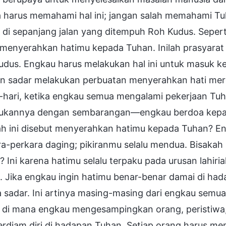
 harus memahami hal ini; jangan salah memahami Tuh
 di sepanjang jalan yang ditempuh Roh Kudus. Sepert
 menyerahkan hatimu kepada Tuhan. Inilah prasyarat
udus. Engkau harus melakukan hal ini untuk masuk ke
n sadar melakukan perbuatan menyerahkan hati me
i-hari, ketika engkau semua mengalami pekerjaan Tu
ukannya dengan sembarangan—engkau berdoa kepad
ah ini disebut menyerahkan hatimu kepada Tuhan? E
a-perkara daging; pikiranmu selalu mendua. Bisakah
 Ini karena hatimu selalu terpaku pada urusan lahir
. Jika engkau ingin hatimu benar-benar damai di ha
 sadar. Ini artinya masing-masing dari engkau semua
 di mana engkau mengesampingkan orang, peristiwa,
rdiam diri di hadapan Tuhan. Setiap orang harus mem