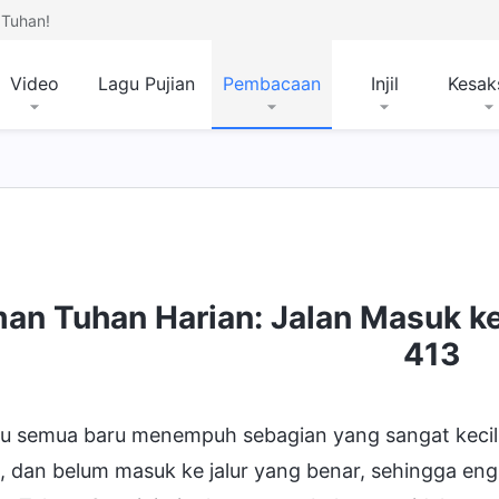
Tuhan!
Video
Lagu Pujian
Pembacaan
Injil
Kesak
mpat Tujuan dan Kesudahan
man Tuhan Harian: Jalan Masuk k
413
u semua baru menempuh sebagian yang sangat kecil 
, dan belum masuk ke jalur yang benar, sehingga en