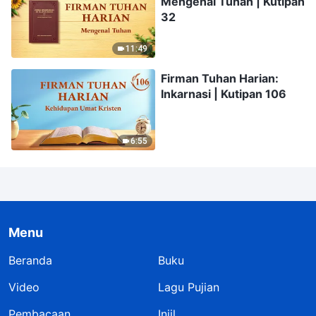
Mengenal Tuhan | Kutipan
32
11:49
Firman Tuhan Harian:
Inkarnasi | Kutipan 106
6:55
Menu
Beranda
Buku
Video
Lagu Pujian
Pembacaan
Injil