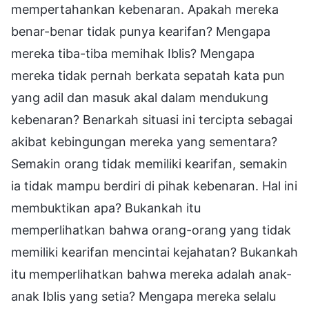
mempertahankan kebenaran. Apakah mereka
benar-benar tidak punya kearifan? Mengapa
mereka tiba-tiba memihak Iblis? Mengapa
mereka tidak pernah berkata sepatah kata pun
yang adil dan masuk akal dalam mendukung
kebenaran? Benarkah situasi ini tercipta sebagai
akibat kebingungan mereka yang sementara?
Semakin orang tidak memiliki kearifan, semakin
ia tidak mampu berdiri di pihak kebenaran. Hal ini
membuktikan apa? Bukankah itu
memperlihatkan bahwa orang-orang yang tidak
memiliki kearifan mencintai kejahatan? Bukankah
itu memperlihatkan bahwa mereka adalah anak-
anak Iblis yang setia? Mengapa mereka selalu