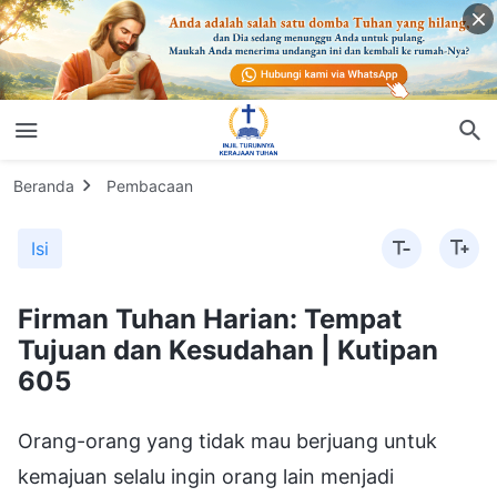
Beranda
Pembacaan
Isi
Firman Tuhan Harian: Tempat
Tujuan dan Kesudahan | Kutipan
605
Orang-orang yang tidak mau berjuang untuk
kemajuan selalu ingin orang lain menjadi