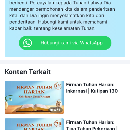
berhenti. Percayalah kepada Tuhan bahwa Dia
mendengar permohonan kita dalam penderitaan
kita, dan Dia ingin menyelamatkan kita dari
penderitaan. Hubungi kami untuk memahami
kabar baik tentang keselamatan Tuhan.
Hubungi kami via WhatsApp
Konten Terkait
Firman Tuhan Harian:
Inkarnasi | Kutipan 130
4:51
Firman Tuhan Harian:
Tiga Tahap Pekerjaan |