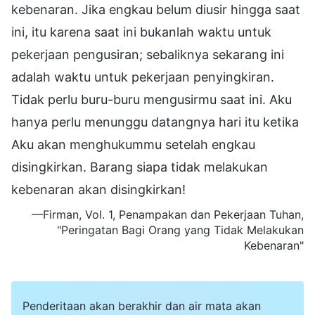
kebenaran. Jika engkau belum diusir hingga saat
ini, itu karena saat ini bukanlah waktu untuk
pekerjaan pengusiran; sebaliknya sekarang ini
adalah waktu untuk pekerjaan penyingkiran.
Tidak perlu buru-buru mengusirmu saat ini. Aku
hanya perlu menunggu datangnya hari itu ketika
Aku akan menghukummu setelah engkau
disingkirkan. Barang siapa tidak melakukan
kebenaran akan disingkirkan!
—Firman, Vol. 1, Penampakan dan Pekerjaan Tuhan,
"Peringatan Bagi Orang yang Tidak Melakukan
Kebenaran"
Penderitaan akan berakhir dan air mata akan