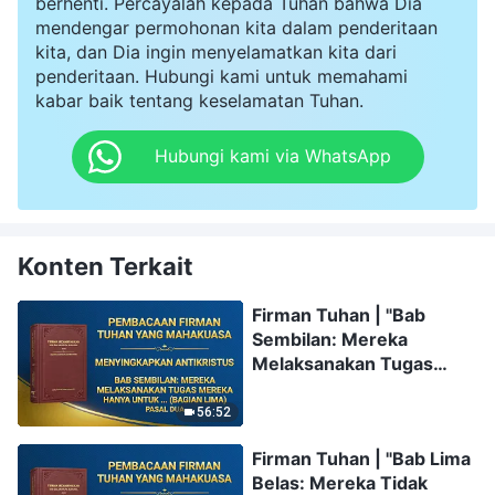
berhenti. Percayalah kepada Tuhan bahwa Dia
mendengar permohonan kita dalam penderitaan
kita, dan Dia ingin menyelamatkan kita dari
penderitaan. Hubungi kami untuk memahami
kabar baik tentang keselamatan Tuhan.
Hubungi kami via WhatsApp
Konten Terkait
Firman Tuhan | "Bab
Sembilan: Mereka
Melaksanakan Tugas
Mereka Hanya untuk
Menonjolkan Diri dan
56:52
Memuaskan Kepentingan
Firman Tuhan | "Bab Lima
dan Ambisi Mereka
Belas: Mereka Tidak
Sendiri; Mereka Tidak