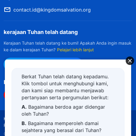
contact.id@kingdomsalvation.org
kerajaan Tuhan telah datang
Kerajaan Tuhan telah datang ke bumi! Apakah Anda ingin masuk
ke dalam kerajaan Tuhan?
Pelajari lebih lanjut
Hubungi kami via WhatsApp
Berkat Tuhan telah datang kepadamu.
Ikuti Kami
Klik tombol untuk menghubungi kami,
dan kami siap membantu menjawab
pertanyaan serta pergumulan berikut:
A.
Bagaimana berdoa agar didengar
oleh Tuhan?
Ketentuan Penggunaan
Kebijakan Privasi
B.
Bagaimana memperoleh damai
Penghargaan
Kebijakan Cookie
sejahtera yang berasal dari Tuhan?
Copyright © 2026
Gereja Tuhan Yang Mahakuasa.