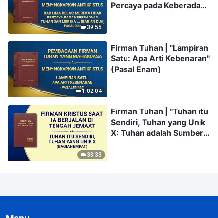
Percaya pada Keberadaan
Pernah
Tuhan dan Mereka
Mempertimbangkan
Menyangkal Esensi
Kepentingan Rumah
39:55
Kristus (Bagian Dua)"
Tuhan, dan Bahkan
Firman Tuhan | "Lampiran
(Pasal Dua)
Mengkhianati
Satu: Apa Arti Kebenaran"
Kepentingan Tersebut,
(Pasal Enam)
Menukarkannya dengan
Kemuliaan Pribadi (Bagian
Lima)" (Pasal Dua)
1:02:04
Firman Tuhan | "Tuhan itu
Sendiri, Tuhan yang Unik
X: Tuhan adalah Sumber
Kehidupan bagi Segala
Sesuatu (IV)" (Bagian
38:33
Empat)
Menu