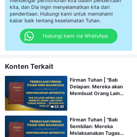
mendengar permohonan kita dalam penderitaan
kita, dan Dia ingin menyelamatkan kita dari
penderitaan. Hubungi kami untuk memahami
kabar baik tentang keselamatan Tuhan.
Hubungi kami via WhatsApp
Konten Terkait
Firman Tuhan | "Bab
Delapan: Mereka akan
Membuat Orang Lain
Hanya Tunduk kepada
Mereka, Bukan kepada
55:49
Kebenaran atau Tuhan
Firman Tuhan | "Bab
(Bagian Dua)" (Pasal
Sembilan: Mereka
Satu)
Melaksanakan Tugas