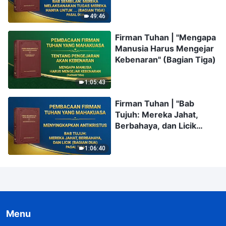
Mereka Hanya untuk
Menonjolkan Diri dan
49:46
Memuaskan Kepentingan
Firman Tuhan | "Mengapa
dan Ambisi Mereka
Manusia Harus Mengejar
Sendiri; Mereka Tidak
Kebenaran" (Bagian Tiga)
Pernah
Mempertimbangkan
Kepentingan Rumah
1:05:43
Tuhan, dan Bahkan
Firman Tuhan | "Bab
Mengkhianati
Tujuh: Mereka Jahat,
Kepentingan Tersebut,
Berbahaya, dan Licik
Menukarkannya dengan
(Bagian Dua)" (Pasal
Kemuliaan Pribadi (Bagian
Tiga)
Tiga)" (Pasal Dua)
1:06:40
Menu