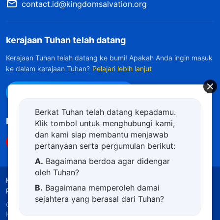
contact.id@kingdomsalvation.org
kerajaan Tuhan telah datang
Kerajaan Tuhan telah datang ke bumi! Apakah Anda ingin masuk
ke dalam kerajaan Tuhan?
Pelajari lebih lanjut
Hubungi kami via WhatsApp
Berkat Tuhan telah datang kepadamu.
Ikuti Kami
Klik tombol untuk menghubungi kami,
dan kami siap membantu menjawab
pertanyaan serta pergumulan berikut:
A.
Bagaimana berdoa agar didengar
oleh Tuhan?
Ketentuan Penggunaan
Kebijakan Privasi
B.
Bagaimana memperoleh damai
Penghargaan
Kebijakan Cookie
sejahtera yang berasal dari Tuhan?
Copyright © 2026
Gereja Tuhan Yang Mahakuasa.
C.
Saya memiliki permohonan doa.
Hak Cipta Dilindungi Undang-Undang.