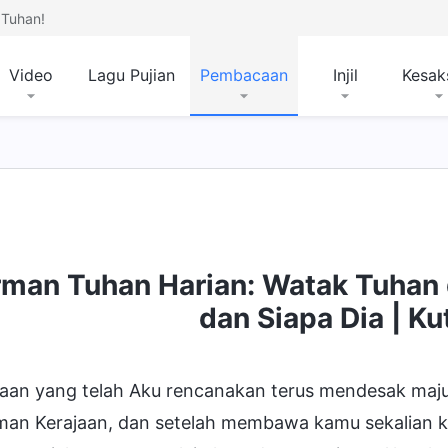
Tuhan!
Video
Lagu Pujian
Pembacaan
Injil
Kesak
rman Tuhan Harian: Watak Tuhan 
dan Siapa Dia
Misteri Tentang Alkitab
Menyin
dan Siapa Dia | K
aan yang telah Aku rencanakan terus mendesak maju 
man Kerajaan, dan setelah membawa kamu sekalian k