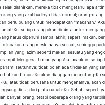
a sejak dilahirkan, mereka tidak mengetahui apa ar
orang yang akal budinya tidak normal; orang-orang s
dan perlu pulang untuk mendapatkan "makanan." Aku 
a umat-Ku, setiap orang akan diminta untuk mengan
yang harus dipenuhi sampai akhir, seperti makan, ber
h dilupakan orang meski hanya sesaat, sehingga pad
ampilan yang lazim seperti makan, sesuatu yang en
terampil. Mengenai firman yang Aku ucapkan, setiap 
ipahami seutuhnya; tidak boleh ada tindakan yang se
rhatikan firman-Ku akan dianggap menentang-Ku se
n-Ku, atau tidak berusaha untuk mengenalnya, akan 
angsung diusir dari pintu rumah-Ku. Sebab, seperti 
ah banyak orang, tetapi beberapa orang yang terpilih
 saja yang dapat mengenal-Ku melalui firman-Ku, m