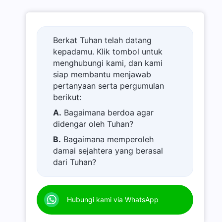
Berkat Tuhan telah datang
kepadamu. Klik tombol untuk
menghubungi kami, dan kami
siap membantu menjawab
pertanyaan serta pergumulan
berikut:
A.
Bagaimana berdoa agar
didengar oleh Tuhan?
B.
Bagaimana memperoleh
damai sejahtera yang berasal
dari Tuhan?
C.
Saya memiliki permohonan
doa.
Hubungi kami via WhatsApp
D.
Belajar firman Tuhan dan
semakin dekat kepada Tuhan.