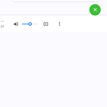
E.
Bagaimana menyambut
kedatangan kembali Tuhan
Yesus?
Firman Tuhan Harian: Watak Tuhan dan Apa yang Dimiliki-Nya dan Siapa Dia | Kutipan 238
F.
Bagaimana melepaskan diri
:01
dari dosa?
 Baru
Pameran Gambar
Tentang Kami
n telah datang
elah datang ke bumi! Apakah Anda ingin masuk ke dalam
elajari lebih lanjut
i via WhatsApp