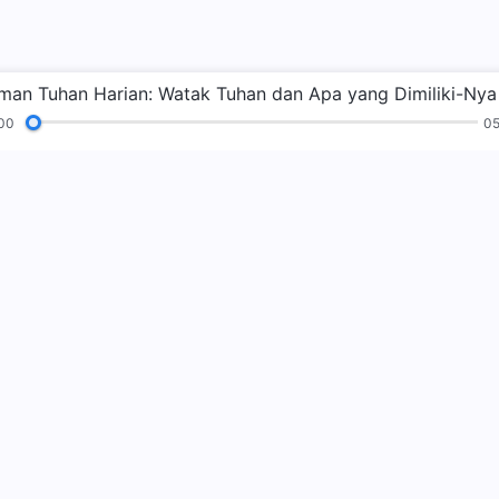
00
05
n
Pembacaan
Injil
Kesaksian
Zaman
sa
kerajaan Tuha
Kerajaan Tuhan t
kerajaan Tuhan?
P
Hubungi kam