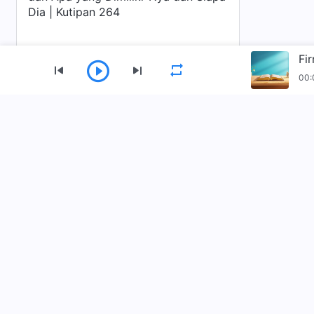
Dia | Kutipan 264
00:
Menu
Beranda
Buku
Video
Lagu Pujia
Unduh Aplikasi Gereja Tuhan Yang Mahakua