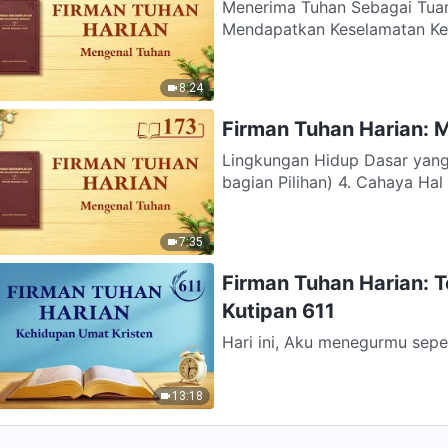
Menerima Tuhan Sebagai Tua
Men
8:24
Firman Tuhan Harian: 
Lingkungan Hidup Dasar yang
bagian Pilihan) 4. Cahaya Ha
7:35
Firman Tuhan Harian: 
Kutipan 611
Hari ini, Aku menegurmu sepe
sendiri, supaya pekerjaan-Ku b
13:18