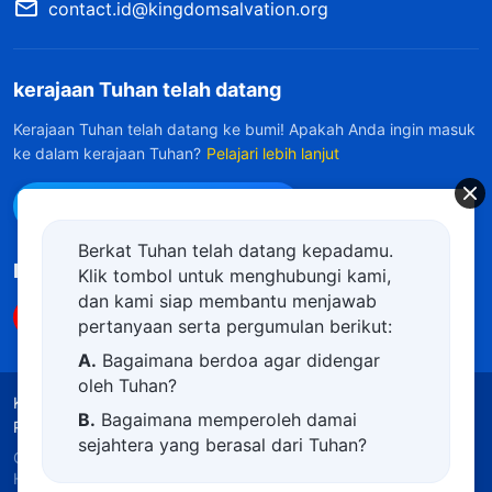
contact.id@kingdomsalvation.org
kerajaan Tuhan telah datang
Kerajaan Tuhan telah datang ke bumi! Apakah Anda ingin masuk
ke dalam kerajaan Tuhan?
Pelajari lebih lanjut
Hubungi kami via WhatsApp
Berkat Tuhan telah datang kepadamu.
Ikuti Kami
Klik tombol untuk menghubungi kami,
dan kami siap membantu menjawab
pertanyaan serta pergumulan berikut:
A.
Bagaimana berdoa agar didengar
oleh Tuhan?
Ketentuan Penggunaan
Kebijakan Privasi
B.
Bagaimana memperoleh damai
Penghargaan
Kebijakan Cookie
sejahtera yang berasal dari Tuhan?
Copyright © 2026
Gereja Tuhan Yang Mahakuasa.
C.
Saya memiliki permohonan doa.
Hak Cipta Dilindungi Undang-Undang.