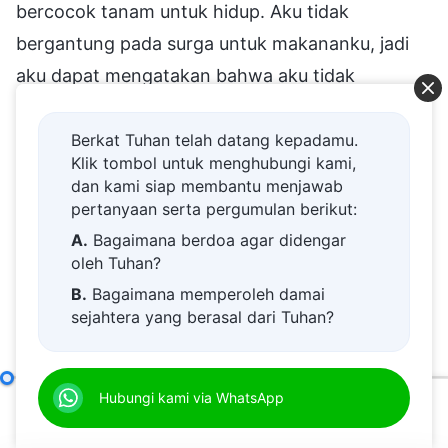
bercocok tanam untuk hidup. Aku tidak
bergantung pada surga untuk makananku, jadi
aku dapat mengatakan bahwa aku tidak
bertahan hidup di lingkungan untuk bertahan
hidup yang ditetapkan oleh Tuhan. Lingkungan
Berkat Tuhan telah datang kepadamu.
Klik tombol untuk menghubungi kami,
semacam itu tidak memberiku apa pun."
dan kami siap membantu menjawab
Benarkah ini? Engkau mengatakan bahwa
pertanyaan serta pergumulan berikut:
engkau tidak bercocok tanam untuk hidupmu,
A.
Bagaimana berdoa agar didengar
oleh Tuhan?
tetapi tidakkah engkau makan biji-bijian?
B.
Bagaimana memperoleh damai
Tidakkah engkau memakan daging dan telur?
sejahtera yang berasal dari Tuhan?
Tidakkah engkau memakan sayur dan buah?
C.
Saya memiliki permohonan doa.
Setiap hal yang engkau makan, semua hal ini
D.
Belajar firman Tuhan dan semakin
yang engkau butuhkan, tidak dapat dipisahkan
Tuhan itu Sendiri, Tuhan yang Unik IX
Hubungi kami via WhatsApp
dekat kepada Tuhan.
00:00
41:19
dari lingkungan untuk kelangsungan hidup yang
E.
Bagaimana menyambut kedatangan