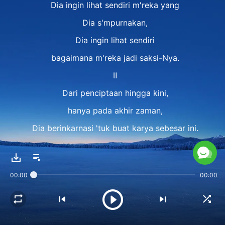
Dia ingin lihat sendiri m'reka yang
Dia s'mpurnakan,
Dia ingin lihat sendiri
bagaimana m'reka jadi saksi-Nya.
Ⅱ
Dari penciptaan hingga kini,
hanya pada akhir zaman,
Dia berinkarnasi 'tuk buat karya sebesar ini.
Dia tanggung d'rita luar biasa,
tapi karya-Nya tak tertunda,
00:00
00:00
walau Dia menjadi manusia biasa.
Dia berinkarnasi 'tuk taklukkan orang,
sempurnakan m'reka yang Dia kasihi.