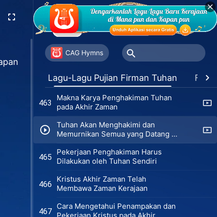
Tuhan Mengharapkan Iman Sejati
459
Manusia
Percaya kepada Tuhan tetapi Tidak
460
Menerima Kebenaran Berarti
CAG Hymns
apan
Menjadi Pengikut yang Bukan
Pengaturan Tuhan untuk Akhir
Orang Percaya
461
Lagu-Lagu Pujian Firman Tuhan
Favor
Semua Manusia
Makna Karya Penghakiman Tuhan
463
pada Akhir Zaman
Tuhan Akan Menghakimi dan
Memurnikan Semua yang Datang di
Hadapan Takhta-Nya
Pekerjaan Penghakiman Harus
465
Dilakukan oleh Tuhan Sendiri
Kristus Akhir Zaman Telah
466
Membawa Zaman Kerajaan
Cara Mengetahui Penampakan dan
467
Pekerjaan Kristus pada Akhir