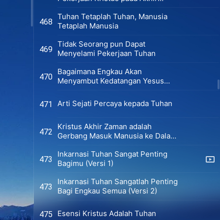
Zaman
Tuhan Tetaplah Tuhan, Manusia
468
Tetaplah Manusia
Tidak Seorang pun Dapat
469
Menyelami Pekerjaan Tuhan
Bagaimana Engkau Akan
470
Menyambut Kedatangan Yesus
Kembali?
Arti Sejati Percaya kepada Tuhan
471
Kristus Akhir Zaman adalah
472
Gerbang Masuk Manusia ke Dalam
Kerajaan
Inkarnasi Tuhan Sangat Penting
473
Bagimu (Versi 1)
Inkarnasi Tuhan Sangatlah Penting
473
Bagi Engkau Semua (Versi 2)
Esensi Kristus Adalah Tuhan
475