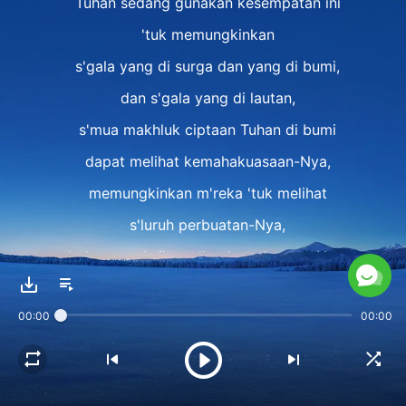
Tuhan sedang gunakan kesempatan ini
'tuk memungkinkan
s'gala yang di surga dan yang di bumi,
dan s'gala yang di lautan,
s'mua makhluk ciptaan Tuhan di bumi
dapat melihat kemahakuasaan-Nya,
memungkinkan m'reka 'tuk melihat
s'luruh perbuatan-Nya,
'tuk menyaksikan s'luruh perbuatan-Nya.
II
00:00
00:00
Tuhan ambil kesempatan
dari kekalahan Iblis oleh-Nya
'tuk nyatakan s'luruh perbuatan-Nya pada manusia,